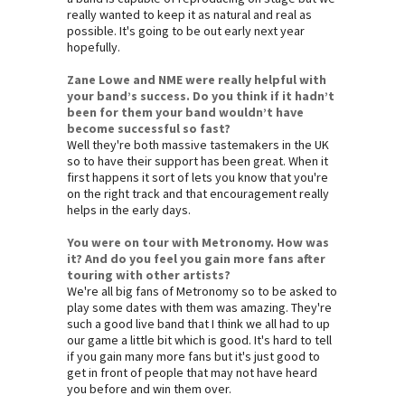
really wanted to keep it as natural and real as
possible.
It's going to be out early next year
hopefully.
Zane Lowe and NME were really helpful with
your band’s success. Do you think if it hadn’t
been for them your band wouldn’t have
become successful so fast?
Well they're both massive tastemakers in the UK
so to have their support has been great. When it
first happens it sort of lets you know that you're
on the right track and that encouragement really
helps in the early days.
You were on tour with Metronomy. How was
it? And do you feel you gain more fans after
touring with other artists?
We're all big fans of Metronomy so to be asked to
play some dates with them was amazing. They're
such a good live band that I think we all had to up
our game a little bit which is good. It's hard to tell
if you gain many more fans but it's just good to
get in front of people that may not have heard
you before and win them over.