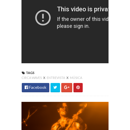
TAGS
CIRCA WAVES
X
ENTREVISTA
X
MÚSICA
Facebook