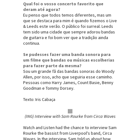
Qual foi o vosso concerto favorito que
deram até agora?
Eu penso que todos temos diferentes, mas um
que se destaca para mim é quando fizemos o Live
& Leeds este verão. O público foi surreal. Leeds
tem sido uma cidade que sempre adorou bandas
de guitarra e foi bom ver que a tradição ainda
continua.
Se pudesses fazer uma banda sonora para
um filme que bandas ou músicas escolherias
para fazer parte da mesma?
Sou um grande fã das bandas sonoras do Woody
Allen, por isso, acho que seguiria esse caminho.
Pessoas como Harry James, Count Basie, Benny
Goodman e Tommy Dorsey.
Texto: Iris Cabaça
|||||
(ING) Interview with Sam Rourke from Circa Waves
Watch and Listen had the chance to interview Sam
Rourke the bassist from Liverpool's band, Circa
Waves. In the interview, Sam told us about how