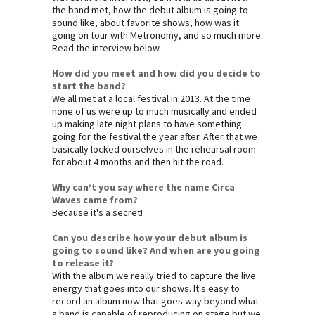
the band met, how the debut album is going to
sound like, about favorite shows, how was it
going on tour with Metronomy, and so much more.
Read the interview below.
How did you meet and how did you decide to
start the band?
We all met at a local festival in 2013. At the time
none of us were up to much musically and ended
up making late night plans to have something
going for the festival the year after. After that we
basically locked ourselves in the rehearsal room
for about 4 months and then hit the road.
Why can’t you say where the name Circa
Waves came from?
Because it's a secret!
Can you describe how your debut album is
going to sound like? And when are you going
to release it?
With the album we really tried to capture the live
energy that goes into our shows. It's easy to
record an album now that goes way beyond what
a band is capable of reproducing on stage but we