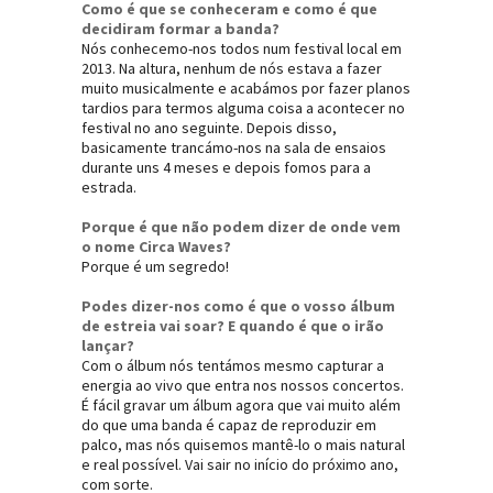
Como é que se conheceram e como é que
decidiram formar a banda?
Nós conhecemo-nos todos num festival local em
2013. Na altura, nenhum de nós estava a fazer
muito musicalmente e acabámos por fazer planos
tardios para termos alguma coisa a acontecer no
festival no ano seguinte. Depois disso,
basicamente trancámo-nos na sala de ensaios
durante uns 4 meses e depois fomos para a
estrada.
Porque é que não podem dizer de onde vem
o nome Circa Waves?
Porque é um segredo!
Podes dizer-nos como é que o vosso álbum
de estreia vai soar? E quando é que o irão
lançar?
Com o álbum nós tentámos mesmo capturar a
energia ao vivo que entra nos nossos concertos.
É fácil gravar um álbum agora que vai muito além
do que uma banda é capaz de reproduzir em
palco, mas nós quisemos mantê-lo o mais natural
e real possível. Vai sair no início do próximo ano,
com sorte.