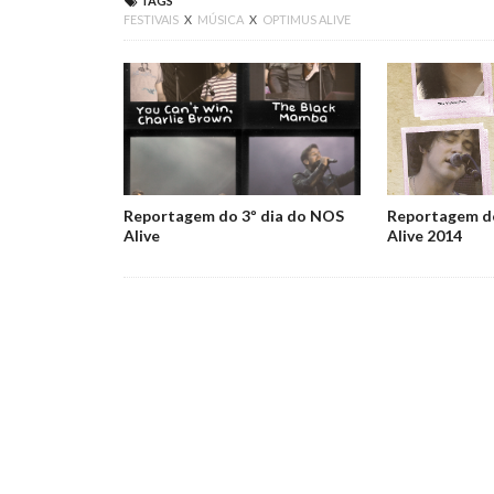
TAGS
FESTIVAIS
X
MÚSICA
X
OPTIMUS ALIVE
Reportagem do 3º dia do NOS
Reportagem do
Alive
Alive 2014