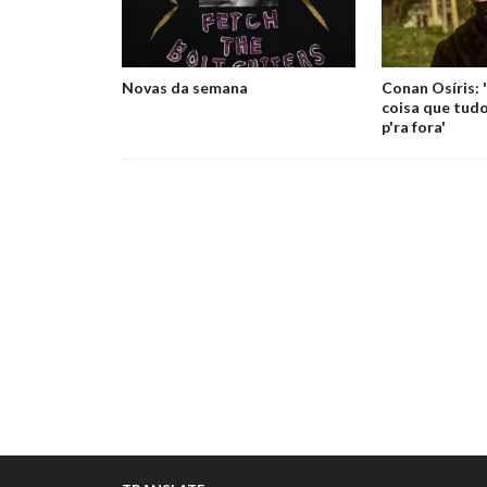
Novas da semana
Conan Osíris:
coisa que tud
p'ra fora'