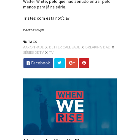
Walter White, pelo que não sentido entrar pelo
menos para já na série.
Tristes com esta notícia?
Via APS Portugal
TAGS
AARON PAUL
X
BETTER CALL SAUL
X
BREAKING BAD
X
SÉRIES DE TV
X
TV
Facebook