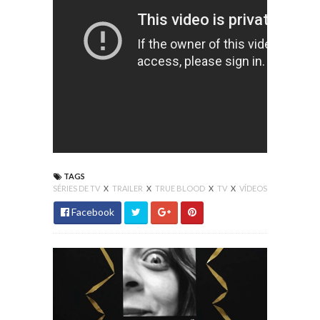
TAGS
SÉRIES DE TV
X
TRAILER
X
TRUE BLOOD
X
TV
X
VÍDEOS
Facebook