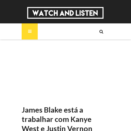
SOBRE
MÚSICA
SÉRIES
ENTREVISTAS
REPORTAGENS
REVIEWS
James Blake está a
trabalhar com Kanye
West e Justin Vernon