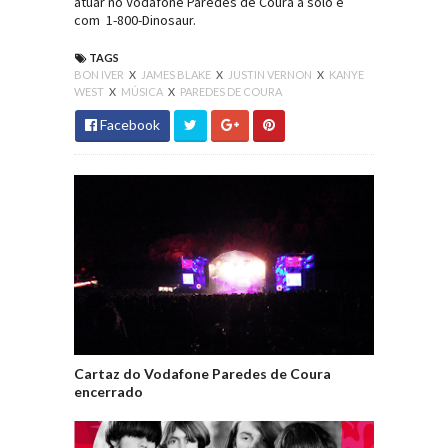
atuar no Vodafone Paredes de Coura a solo e
com 1-800-Dinosaur.
TAGS
BON IVER
X
JAMES BLAKE
X
JUSTIN VERNON
X
KANYE
WEST
X
MÚSICA
X
PAREDES DE COURA
Facebook
Cartaz do Vodafone Paredes de Coura
encerrado