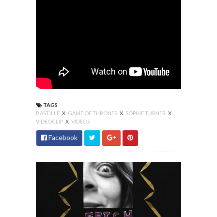
TAGS
BASTILLE
X
GAME OF THRONES
X
SOPHIE TURNER
X
VIDEOCLIP
X
VÍDEOS
Facebook