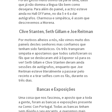
Foi um gesto muito bonito da parte dela, dado
que já não domina a língua tão bem como
desejaria. Para além do painel, a actriz esteve
ainda no Hall Of Fame, no dia 5 e 6 a dar
autógrafos. Charmosa e simpática, é assim que
descrevemos a Morena.
Clive Stanten, Seth Gillam e Joe Reitman
Por motivos alheios a nós, não vimos muito dos
paineís destes senhores mas confiamos que
tenham sido fantásticos. Os três transpiram
simpatia e apostamos que todos satisfizeram os
fãs que se deslocaram até à Exponor só para os
ver! Seth Gillam e Clive Stanten deram ainda
sessões de autógrafos, enquanto que Joe
Reitman esteve literalmente a passear pelo
recinto e a tirar selfies com os fãs, durante os
três dias.
Bancas e Exposições
Uma coisa que nos fascinou, e aposto que a toda
a gente, foram as bancas e exposições presente
na Comic Con Portugal. Todas as bancas tinham
sem dúvida o seu encanto, e queremos mais