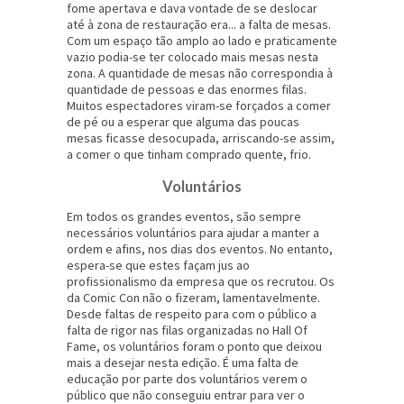
fome apertava e dava vontade de se deslocar
até à zona de restauração era... a falta de mesas.
Com um espaço tão amplo ao lado e praticamente
vazio podia-se ter colocado mais mesas nesta
zona. A quantidade de mesas não correspondia à
quantidade de pessoas e das enormes filas.
Muitos espectadores viram-se forçados a comer
de pé ou a esperar que alguma das poucas
mesas ficasse desocupada, arriscando-se assim,
a comer o que tinham comprado quente, frio.
Voluntários
Em todos os grandes eventos, são sempre
necessários voluntários para ajudar a manter a
ordem e afins, nos dias dos eventos. No entanto,
espera-se que estes façam jus ao
profissionalismo da empresa que os recrutou. Os
da Comic Con não o fizeram, lamentavelmente.
Desde faltas de respeito para com o público a
falta de rigor nas filas organizadas no Hall Of
Fame, os voluntários foram o ponto que deixou
mais a desejar nesta edição. É uma falta de
educação por parte dos voluntários verem o
público que não conseguiu entrar para ver o