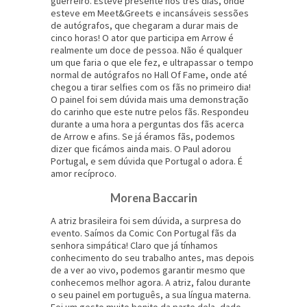
guerreiro. Esteve presente nos três dias, onde
esteve em Meet&Greets e incansáveis sessões
de autógrafos, que chegaram a durar mais de
cinco horas! O ator que participa em Arrow é
realmente um doce de pessoa. Não é qualquer
um que faria o que ele fez, e ultrapassar o tempo
normal de autógrafos no Hall Of Fame, onde até
chegou a tirar selfies com os fãs no primeiro dia!
O painel foi sem dúvida mais uma demonstração
do carinho que este nutre pelos fãs. Respondeu
durante a uma hora a perguntas dos fãs acerca
de Arrow e afins. Se já éramos fãs, podemos
dizer que ficámos ainda mais. O Paul adorou
Portugal, e sem dúvida que Portugal o adora. É
amor recíproco.
Morena Baccarin
A atriz brasileira foi sem dúvida, a surpresa do
evento. Saímos da Comic Con Portugal fãs da
senhora simpática! Claro que já tínhamos
conhecimento do seu trabalho antes, mas depois
de a ver ao vivo, podemos garantir mesmo que
conhecemos melhor agora. A atriz, falou durante
o seu painel em português, a sua língua materna.