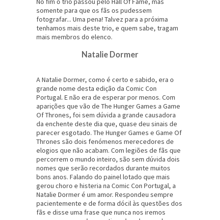
No fim o trio passou pelo Hall Of Fame, mas
somente para que os fãs os pudessem
fotografar... Uma pena! Talvez para a próxima
tenhamos mais deste trio, e quem sabe, tragam
mais membros do elenco.
Natalie Dormer
A Natalie Dormer, como é certo e sabido, era o
grande nome desta edição da Comic Con
Portugal. E não era de esperar por menos. Com
aparições que vão de The Hunger Games a Game
Of Thrones, foi sem dúvida a grande causadora
da enchente deste dia que, quase deu sinais de
parecer esgotado. The Hunger Games e Game Of
Thrones são dois fenómenos merecedores de
elogios que não acabam. Com legiões de fãs que
percorrem o mundo inteiro, são sem dúvida dois
nomes que serão recordados durante muitos
bons anos. Falando do painel lotado que mais
gerou choro e histeria na Comic Con Portugal, a
Natalie Dormer é um amor. Respondeu sempre
pacientemente e de forma dócil às questões dos
fãs e disse uma frase que nunca nos iremos