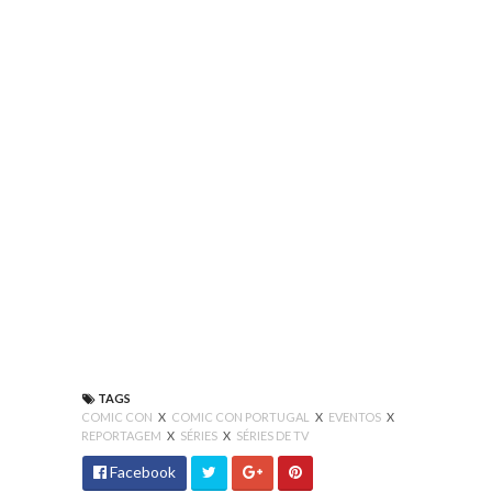
TAGS
COMIC CON
X
COMIC CON PORTUGAL
X
EVENTOS
X
REPORTAGEM
X
SÉRIES
X
SÉRIES DE TV
Facebook