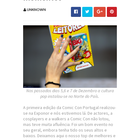
UNKNOWN
Nos passados dias 5,6 e 7 de Dezembro a cultura
pop instalou-se no Norte do País.
A primeira edição da Comic Con Portugal realizou-
se na Exponor e nós estivemos lá. De actores, a
cosplayers e a walkers a Comic Con não lotou,
mas teve muita afluência. Foi um bom evento no
seu geral, embora tenha tido os seus altos e
baixos. Deixamos aqui o nosso top de melhores e