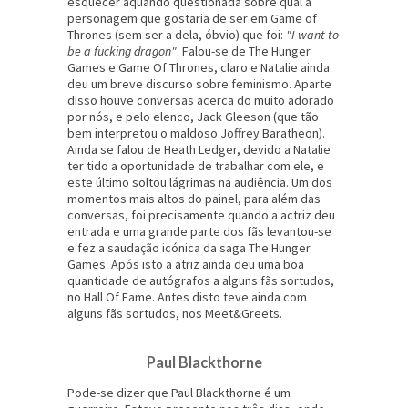
esquecer aquando questionada sobre qual a
personagem que gostaria de ser em Game of
Thrones (sem ser a dela, óbvio) que foi:
"I want to
be a fucking dragon"
. Falou-se de The Hunger
Games e Game Of Thrones, claro e Natalie ainda
deu um breve discurso sobre feminismo. Aparte
disso houve conversas acerca do muito adorado
por nós, e pelo elenco, Jack Gleeson (que tão
bem interpretou o maldoso Joffrey Baratheon).
Ainda se falou de Heath Ledger, devido a Natalie
ter tido a oportunidade de trabalhar com ele, e
este último soltou lágrimas na audiência. Um dos
momentos mais altos do painel, para além das
conversas, foi precisamente quando a actriz deu
entrada e uma grande parte dos fãs levantou-se
e fez a saudação icónica da saga The Hunger
Games. Após isto a atriz ainda deu uma boa
quantidade de autógrafos a alguns fãs sortudos,
no Hall Of Fame. Antes disto teve ainda com
alguns fãs sortudos, nos Meet&Greets.
Paul Blackthorne
Pode-se dizer que Paul Blackthorne é um