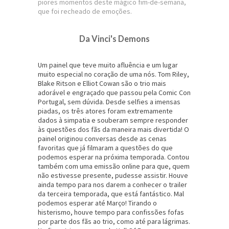
piores momentos deste mágico fim-de-semana,
que foi recheado de emoções.
Da Vinci's Demons
Um painel que teve muito afluência e um lugar
muito especial no coração de uma nós. Tom Riley,
Blake Ritson e Elliot Cowan são o trio mais
adorável e engraçado que passou pela Comic Con
Portugal, sem dúvida. Desde selfies a imensas
piadas, os três atores foram extremamente
dados à simpatia e souberam sempre responder
às questões dos fãs da maneira mais divertida! O
painel originou conversas desde as cenas
favoritas que já filmaram a questões do que
podemos esperar na próxima temporada. Contou
também com uma emissão online para que, quem
não estivesse presente, pudesse assistir. Houve
ainda tempo para nos darem a conhecer o trailer
da terceira temporada, que está fantástico. Mal
podemos esperar até Março! Tirando o
histerismo, houve tempo para confissões fofas
por parte dos fãs ao trio, como até para lágrimas.