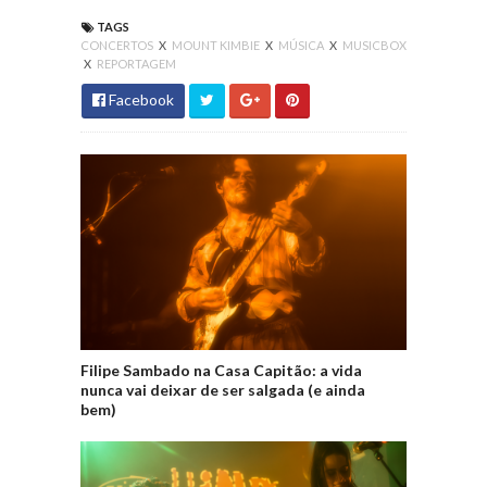
TAGS
CONCERTOS
X
MOUNT KIMBIE
X
MÚSICA
X
MUSICBOX
X
REPORTAGEM
Facebook
Filipe Sambado na Casa Capitão: a vida
nunca vai deixar de ser salgada (e ainda
bem)