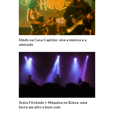
Hinds na Casa Capitão: viva a música e a
amizade
Scúru Fitchádu + Máquina no B.leza: uma
festa em alto e bom som