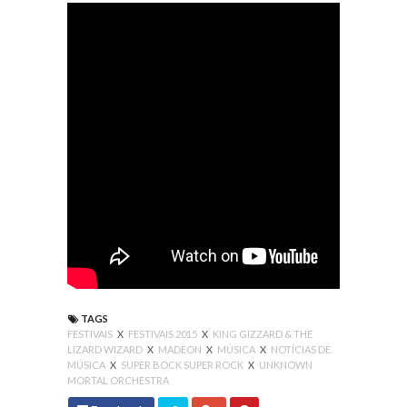
TAGS
FESTIVAIS
X
FESTIVAIS 2015
X
KING GIZZARD & THE
LIZARD WIZARD
X
MADEON
X
MÚSICA
X
NOTÍCIAS DE
MÚSICA
X
SUPER BOCK SUPER ROCK
X
UNKNOWN
MORTAL ORCHESTRA