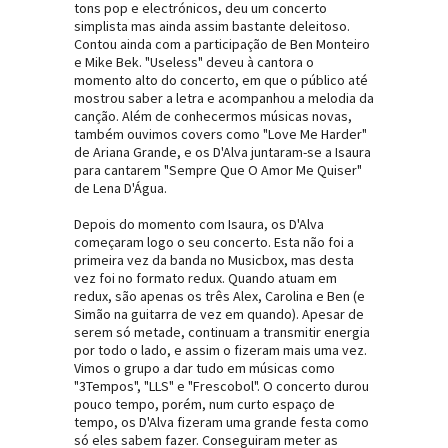
tons pop e electrónicos, deu um concerto
simplista mas ainda assim bastante deleitoso.
Contou ainda com a participação de Ben Monteiro
e Mike Bek. "Useless" deveu à cantora o
momento alto do concerto, em que o público até
mostrou saber a letra e acompanhou a melodia da
canção. Além de conhecermos músicas novas,
também ouvimos covers como "Love Me Harder"
de Ariana Grande, e os D'Alva juntaram-se a Isaura
para cantarem "Sempre Que O Amor Me Quiser"
de Lena D'Água.
Depois do momento com Isaura, os D'Alva
começaram logo o seu concerto. Esta não foi a
primeira vez da banda no Musicbox, mas desta
vez foi no formato redux. Quando atuam em
redux, são apenas os três Alex, Carolina e Ben (e
Simão na guitarra de vez em quando). Apesar de
serem só metade, continuam a transmitir energia
por todo o lado, e assim o fizeram mais uma vez.
Vimos o grupo a dar tudo em músicas como
"3Tempos", "LLS" e "Frescobol". O concerto durou
pouco tempo, porém, num curto espaço de
tempo, os D'Alva fizeram uma grande festa como
só eles sabem fazer. Conseguiram meter as