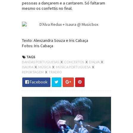
pessoas a dançarem e a cantarem. Só faltaram
mesmo os confettis no final.
Texto: Alexzandra Souza e Iris Cabaça
Fotos: Iris Cabaça
TAGS
BANDAS PORTUGUESAS
X
CONCERTOS
X
D'ALVA
X
ISAURA
X
MÚSICA
X
MÚSICA PORTUGUESA
X
REPORTAGEM
X
TRADIIO
Facebook