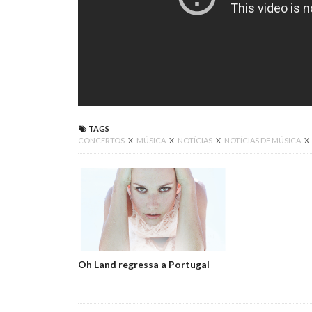
TAGS
CONCERTOS
X
MÚSICA
X
NOTÍCIAS
X
NOTÍCIAS DE MÚSICA
X
Oh Land regressa a Portugal