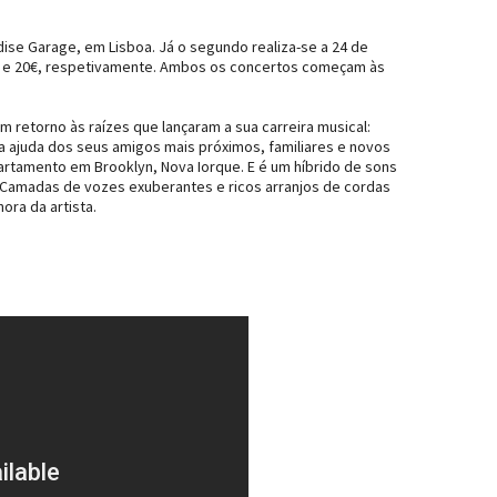
dise Garage, em Lisboa. Já o segundo realiza-se a 24 de
2€ e 20€, respetivamente. Ambos os concertos começam às
m retorno às raízes que lançaram a sua carreira musical:
a ajuda dos seus amigos mais próximos, familiares e novos
apartamento em Brooklyn, Nova Iorque. E é um híbrido de sons
. Camadas de vozes exuberantes e ricos arranjos de cordas
ora da artista.