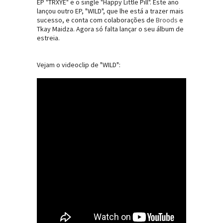
EP "TRXYE" e o single "Happy Little Pill". Este ano
lançou outro EP, "WILD", que lhe está a trazer mais
sucesso, e conta com colaborações de
Broods
e
Tkay Maidza. Agora só falta lançar o seu álbum de
estreia.
Vejam o videoclip de "WILD":