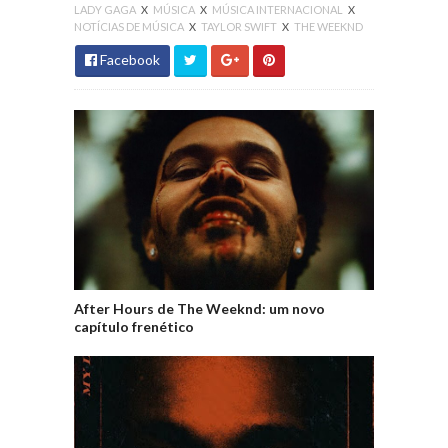
LADY GAGA
X
MÚSICA
X
MÚSICA INTERNACIONAL
X
NOTÍCIAS DE MÚSICA
X
TAYLOR SWIFT
X
THE WEEKND
Facebook
After Hours de The Weeknd: um novo
capítulo frenético