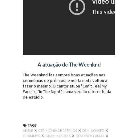
A atuação de The Weenknd
The Weenknd faz sempre boas atuações nas
cerimónias de prémios, e nesta noita voltou a
fazer o mesmo. O cantor atuou "Can't Feel My
Face" e "In The Night", numa versão diferente da
de estúdio.
TAGS
ADELE
X
CERIMÓNIA DE PRÉMIOS
X
DEMI LOVATO
X
GRAMMYS
X
GRAMMYS 2016
X
KENDRICK LAMAR
X