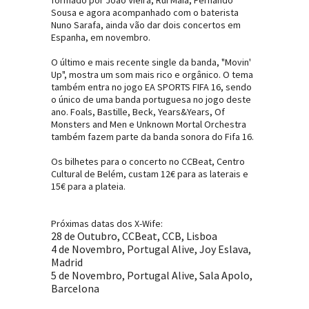
formado por João Vieira, Rui Maia, Fernando
Sousa e agora acompanhado com o baterista
Nuno Sarafa, ainda vão dar dois concertos em
Espanha, em novembro.
O último e mais recente single da banda, "Movin'
Up", mostra um som mais rico e orgânico. O tema
também entra no jogo EA SPORTS FIFA 16, sendo
o único de uma banda portuguesa no jogo deste
ano. Foals, Bastille, Beck, Years&Years, Of
Monsters and Men e Unknown Mortal Orchestra
também fazem parte da banda sonora do Fifa 16.
Os bilhetes para o concerto no CCBeat, Centro
Cultural de Belém, custam 12€ para as laterais e
15€ para a plateia.
Próximas datas dos X-Wife:
28 de Outubro, CCBeat, CCB, Lisboa
4 de Novembro, Portugal Alive, Joy Eslava,
Madrid
5 de Novembro, Portugal Alive, Sala Apolo,
Barcelona