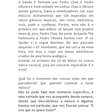
A banda é formada por Pedro Chau e Pedro
Oliveira e está sediada em Lisboa. Chau e Oliveira
juntam guitarra, baixo e sintetizadores nas suas
músicas instrumentais que são inspiradas em
vários géneros musicais, tais como, eletrónica,
rock, punk e synthpop. Porém, esta não é a
primeira vez que ambos se lançam num projeto
musical, pois, Pedro Chau faz parte da banda The
Parkinsons e Pedro Oliveira formou com JP os
Spider e a seguir Blarmino. No ano passado
lançaram o EP homónimo, que em cerca de meia
hora, nos leva a viajar em temas eletrónicos
criados de uma forma analógica.
Estarão no próximo dia 10 de Março no
Lisboa
Dance Festival
, para um concerto imperdível. É ir
e ver!
Qual foi o momento das vossas vidas em que
perceberam que queriam começar a fazer
música?
Não se pode falar num momento específico, é
uma vontade que nos acompanha desde sempre,
desde que descobrimos a música e algumas
bandas em particular, que nos fizeram pensar: "É
isto que eu quero fazer!"