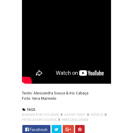
Texto: Alexzandra Souza & Iris Cabaça
Foto: Vera Marmelo
TAGS
BANDAS PORTUGUESAS
X
GHOST HUNT
X
MÚSICA
X
MÚSICA PORTUGUESA
X
PARA DESCOBRIR
Facebook