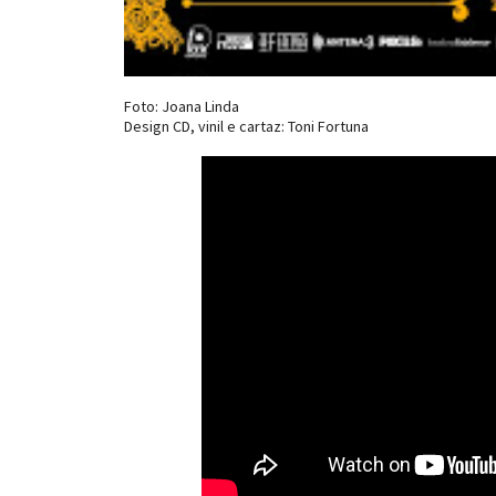
Foto: Joana Linda
Design CD, vinil e cartaz: Toni Fortuna