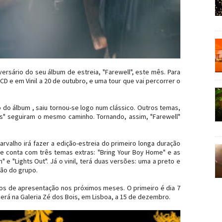
ersário do seu álbum de estreia, "Farewell", este mês. Para
 e em Vinil a 20 de outubro, e uma tour que vai percorrer o
 do álbum , saiu tornou-se logo num clássico. Outros temas,
lues" seguiram o mesmo caminho. Tornando, assim, "Farewell"
valho irá fazer a edição-estreia do primeiro longa duração
 conta com três temas extras: "Bring Your Boy Home" e as
e "Lights Out". Já o vinil, terá duas versões: uma a preto e
são do grupo.
tos de apresentação nos próximos meses. O primeiro é dia 7
será na Galeria Zé dos Bois, em Lisboa, a 15 de dezembro.