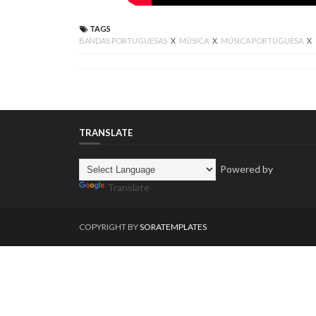
TAGS
BANDAS PORTUGUESAS
X
MÚSICA
X
MÚSICA PORTUGUESA
X
TRANSLATE
Powered by
Translate
COPYRIGHT BY
SORATEMPLATES