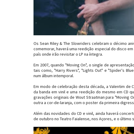
Os Sean Riley & The Slowriders celebram o décimo aniv
comemorar, haverá uma reedição especial do disco em CD
país onde irão revisitar o LP na íntegra.
Em 2007, quando "Moving On", o single de apresentação
tais como, "Harry Rivers", "Lights Out" e "Spider's B
num álbum intemporal.
Em modo de celebração desta década, a Valentim de Car
da banda em vinil e uma reedição do mesmo em CD que
gravações originais de Wout Straatman para "Moving On" 
outra a cor-de-laranja, com o poster da primeira digres
Além das novidades do CD e vinil, ainda haverá concer
de outubro no Teatro Faialense, nos Açores, e o último 