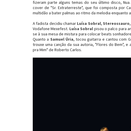
fizeram parte alguns temas do seu último disco, Nua.
cover de "Sr. Extraterreste", que foi composta por C
multidão a bater palmas ao ritmo da melodia enquanto a
A fadista decidiu chamar
Luísa Sobral
,
Stereossauro
,
Vodafone Mexefest.
Luísa Sobral
pisou o palco para a
se à sua mesa de mistura para colocar beats sonhadore
Quanto a
Samuel Úria
, tocou guitarra e cantou com G
trouxe uma canção da sua autoria, "Flores do Bem", e
pra Mim" de Roberto Carlos.