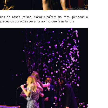
las de rosas (falsas, claro) a caírem do teto, pessoas a
ueceu os corações perante ao frio que fazia lá fora.