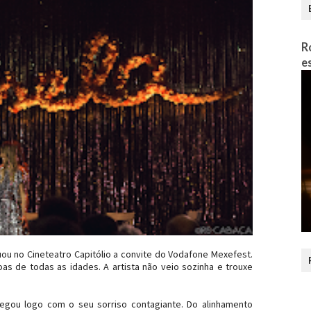
R
e
ou no Cineteatro Capitólio a convite do Vodafone Mexefest.
oas de todas as idades. A artista não veio sozinha e trouxe
egou logo com o seu sorriso contagiante. Do alinhamento