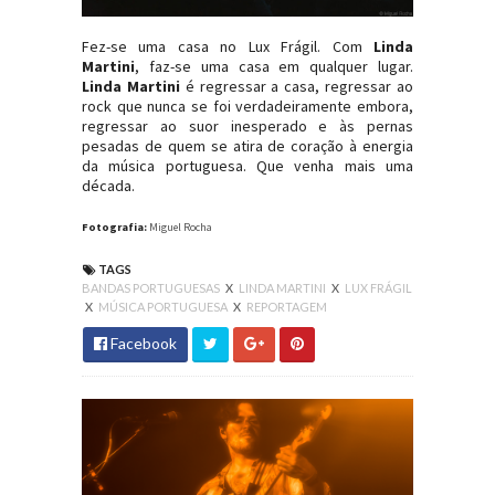
Fez-se uma casa no Lux Frágil. Com
Linda
Martini
, faz-se uma casa em qualquer lugar.
Linda Martini
é regressar a casa, regressar ao
rock que nunca se foi verdadeiramente embora,
regressar ao suor inesperado e às pernas
pesadas de quem se atira de coração à energia
da música portuguesa. Que venha mais uma
década.
Fotografia:
Miguel Rocha
TAGS
BANDAS PORTUGUESAS
X
LINDA MARTINI
X
LUX FRÁGIL
X
MÚSICA PORTUGUESA
X
REPORTAGEM
Facebook