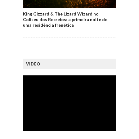
King Gizzard & The Lizard Wizard no
Coliseu dos Recreios: a primeira noite de
uma residência frenética
VÍDEO