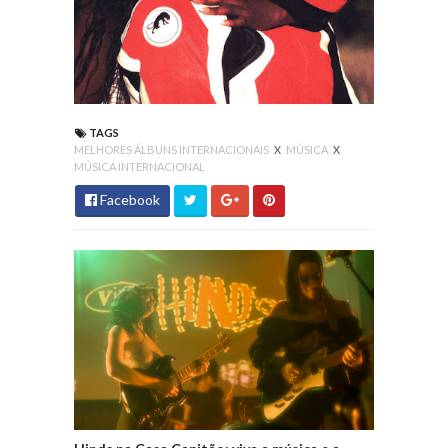
TAGS
MELHORES ÁLBUNS INTERNACIONAIS
X
MÚSICA
X
MÚSICA INTERNACIONAL
Facebook