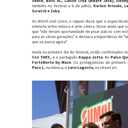
Sense, Boss AC, Classe Crua (Bware Jack), Daddy
também no festival a 6 de julho),
Karlon Krioulo, L
Scratch e Zuka
.
Ao
Watch and Listen
, o rapper disse que o espectácul
intimista entre música e arte cénica. Disse ainda que 
que "não teriam oportunidade de pisar palcos com esta 
para as várias gerações" e destaca a importância de "t
que se passa agora".
Ainda no primeiro dia do festival, estão confirmados n
R&B
THEY.,
e o português
Kappa Jotta
. No
Palco Qui
ForteNorte by Maze
. Os protagonistas do primeiro
Puro L
, na música, e
Laro Lagosta,
na street art.