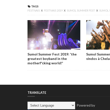
TAGS
FESTIVAIS
X
FESTIVAIS 2019
X
SUMOL SUMMER FEST
X
SUMOL 
Sumol Summer Fest 2019: 'the
Sumol Summer 
greatest boyband in the
vindos à Chel
motherf*cking world!'
TRANSLATE
Powered by