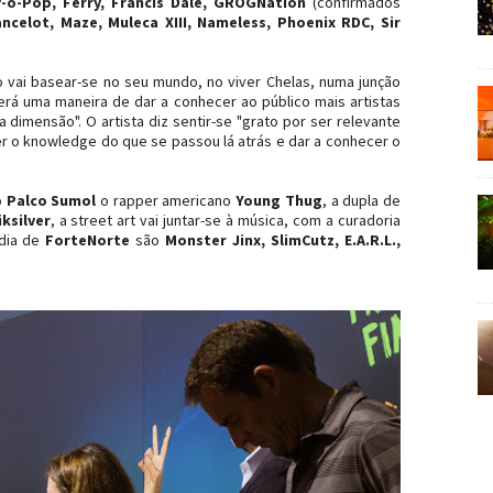
-o-Pop, Ferry, Francis Dale, GROGNation
(confirmados
ancelot, Maze, Muleca XIII, Nameless, Phoenix RDC, Sir
o vai basear-se no seu mundo, no viver Chelas, numa junção
será uma maneira de dar a conhecer ao público mais artistas
dimensão". O artista diz sentir-se "grato por ser relevante
er o knowledge do que se passou lá atrás e dar a conhecer o
o
Palco Sumol
o rapper americano
Young Thug
, a dupla de
ksilver
, a street art vai juntar-se à música, com a curadoria
 dia de
ForteNorte
são
Monster Jinx, SlimCutz, E.A.R.L.,