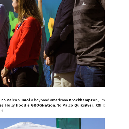
s no
Palco Sumol
a boyband americana
Brockhampton
, um
es
Holly Hood
e
GROGNation
. No
Palco Quiksilver
,
XXIII:
rt.