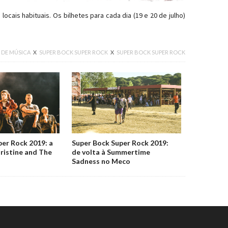
ocais habituais. Os bilhetes para cada dia (19 e 20 de julho)
 DE MÚSICA
X
SUPER BOCK SUPER ROCK
X
SUPER BOCK SUPER ROCK
Facebook
er Rock 2019: a
Super Bock Super Rock 2019:
hristine and The
de volta à Summertime
Sadness no Meco