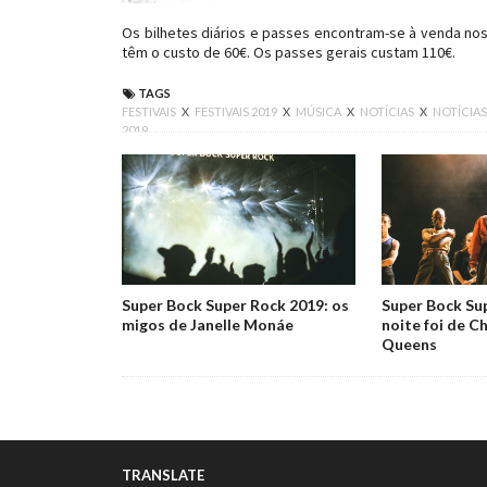
Os bilhetes diários e passes encontram-se à venda nos l
têm o custo de 60€. Os passes gerais custam 110€.
TAGS
FESTIVAIS
X
FESTIVAIS 2019
X
MÚSICA
X
NOTÍCIAS
X
NOTÍCIAS
2019
Super Bock Super Rock 2019: os
Super Bock Sup
migos de Janelle Monáe
noite foi de C
Queens
TRANSLATE