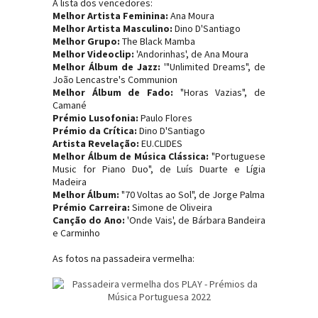
A lista dos vencedores:
Melhor Artista Feminina:
Ana Moura
Melhor Artista Masculino:
Dino D'Santiago
Melhor Grupo:
The Black Mamba
Melhor Videoclip:
'Andorinhas', de Ana Moura
Melhor Álbum de Jazz:
'"Unlimited Dreams", de
João Lencastre's Communion
Melhor Álbum de Fado:
"Horas Vazias", de
Camané
Prémio Lusofonia:
Paulo Flores
Prémio da Crítica:
Dino D'Santiago
Artista Revelação:
EU.CLIDES
Melhor Álbum de Música Clássica:
"Portuguese
Music for Piano Duo", de Luís Duarte e Lígia
Madeira
Melhor Álbum:
"70 Voltas ao Sol", de Jorge Palma
Prémio Carreira:
Simone de Oliveira
Canção do Ano:
'Onde Vais', de Bárbara Bandeira
e Carminho
As fotos na passadeira vermelha: