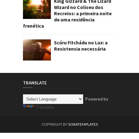
King Gizzard & The Lizard
Wizard no Coliseu dos
Recreios: a primeira noite
de uma residência
frenética
Scúru Fitchádu no Lux: a
Resistensia necessária
TRANSLATE
Powered by
Translate
COPYRIGHT BY
SORATEMPLATES