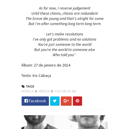
As for now, I reserve judgement
Until these chains, chains are redundant
The brave die young and that's alright for some
But I'm after something long term long term
Let's make resolutions
I've only got problems and no solutions
You're just someone to the world
But you're the world to someone else
Who told you"
Álbum: 27 de janeiro de 2014
Texto: Iris Cabaça
TAGS
MÚSICA
X
VÍDEOS
X
YOU ME AT SIX
Facebook