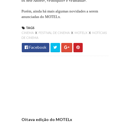
os Sete Anões», «Pinóquio» e «Fantasia»
.
Porém, ainda há mais algumas novidades a serem
anunciadas do MOTELx.
TAGS
CINEMA
X
FESTIVAL DE CINEMA
X
MOTELX
X
NOTÍCIAS
DE CINEMA
Facebook
Oitava edição do MOTELx