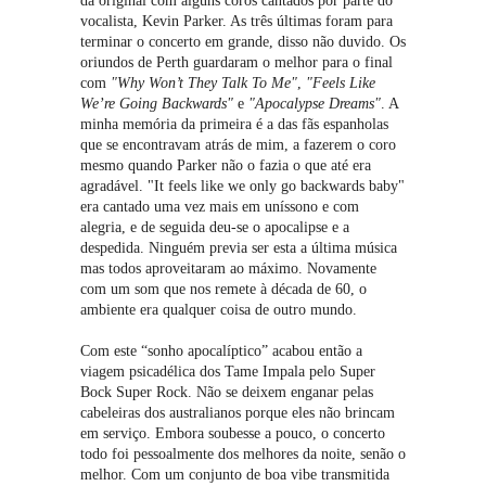
da original com alguns coros cantados por parte do
vocalista, Kevin Parker. As três últimas foram para
terminar o concerto em grande, disso não duvido. Os
oriundos de Perth guardaram o melhor para o final
com
"Why Won’t They Talk To Me"
,
"Feels Like
We’re Going Backwards"
e
"Apocalypse Dreams"
. A
minha memória da primeira é a das fãs espanholas
que se encontravam atrás de mim, a fazerem o coro
mesmo quando Parker não o fazia o que até era
agradável. "It feels like we only go backwards baby"
era cantado uma vez mais em uníssono e com
alegria, e de seguida deu-se o apocalipse e a
despedida. Ninguém previa ser esta a última música
mas todos aproveitaram ao máximo. Novamente
com um som que nos remete à década de 60, o
ambiente era qualquer coisa de outro mundo.
Com este “sonho apocalíptico” acabou então a
viagem psicadélica dos Tame Impala pelo Super
Bock Super Rock. Não se deixem enganar pelas
cabeleiras dos australianos porque eles não brincam
em serviço. Embora soubesse a pouco, o concerto
todo foi pessoalmente dos melhores da noite, senão o
melhor. Com um conjunto de boa vibe transmitida