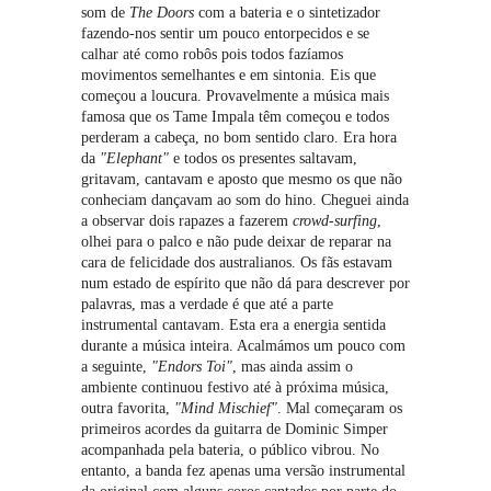
som de
The Doors
com a bateria e o sintetizador
fazendo-nos sentir um pouco entorpecidos e se
calhar até como robôs pois todos fazíamos
movimentos semelhantes e em sintonia. Eis que
começou a loucura. Provavelmente a música mais
famosa que os Tame Impala têm começou e todos
perderam a cabeça, no bom sentido claro. Era hora
da
"Elephant"
e todos os presentes saltavam,
gritavam, cantavam e aposto que mesmo os que não
conheciam dançavam ao som do hino. Cheguei ainda
a observar dois rapazes a fazerem
crowd-surfing
,
olhei para o palco e não pude deixar de reparar na
cara de felicidade dos australianos. Os fãs estavam
num estado de espírito que não dá para descrever por
palavras, mas a verdade é que até a parte
instrumental cantavam. Esta era a energia sentida
durante a música inteira. Acalmámos um pouco com
a seguinte,
"Endors Toi"
, mas ainda assim o
ambiente continuou festivo até à próxima música,
outra favorita,
"Mind Mischief"
. Mal começaram os
primeiros acordes da guitarra de Dominic Simper
acompanhada pela bateria, o público vibrou. No
entanto, a banda fez apenas uma versão instrumental