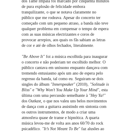
dos Tame Impala foi marcado por cinquenta minutos
de pura explosão de felicidade embora
tranquilizante, o que se notava claramente no
público que me rodeava. Apesar do concerto ter
começado com um pequeno atraso, a banda não teve
qualquer problema em compensar o tempo de espera
com as suas músicas electrizantes e coros de
provocar arrepios, aos quais os fãs sabiam as letras
de cor e até de olhos fechados, literalmente.
"Be Above It"
foi a música escolhida para inaugurar
o concerto e não poderiam ter escolhido melhor. O
público cantava em uníssono enquanto dançava com
tremendo entusiasmo após um ano de espera pelo
regresso da banda, tal como eu. Seguiram-se dois
singles do álbum
"Innerspeaker"
(2010),
"Solitude is
Bliss"
e
"Why Won’t You Make Up Your Mind"
, esta
última com uma percussão semelhante à
"Hey Ya!"
dos
Outkast,
o que nos valeu uns belos movimentos
de dança com a guitarra assistindo em sintonia com
os outros instrumentos, de modo a criar uma
atmosfera quase de transe e hipnótica. A quarta
música levou-me de volta aos anos 60/70 do rock
psicadélico.
"It’s Not Meant To Be"
faz alusões ao