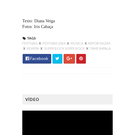
Texto: Diana Veiga
Fotos: Iris Cabaça
TAGS
FESTIVAIS
X
FESTIVAIS 2014
X
MÚSICA
X
REPORTAGEM
X
REVIEW
X
SUPER BOCK SUPER ROCK
X
TAME IMPALA
Facebook
VÍDEO