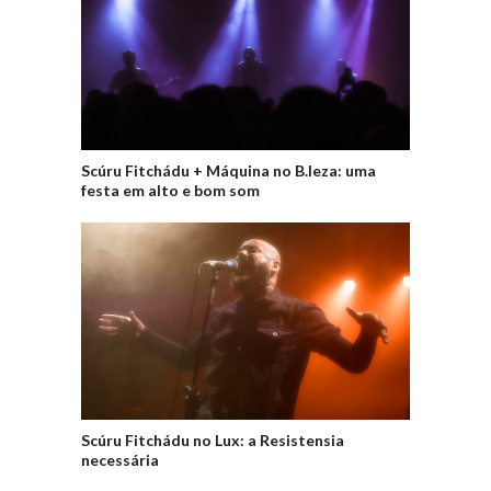
Scúru Fitchádu + Máquina no B.leza: uma
festa em alto e bom som
Scúru Fitchádu no Lux: a Resistensia
necessária