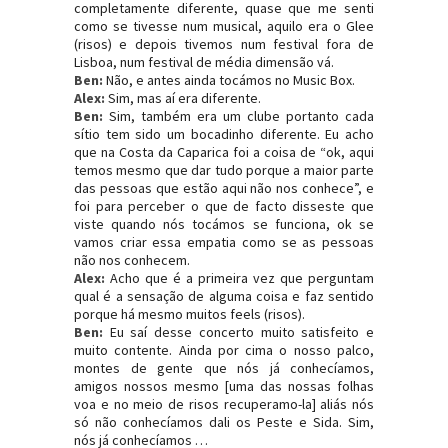
completamente diferente, quase que me senti
como se tivesse num musical, aquilo era o Glee
(risos) e depois tivemos num festival fora de
Lisboa, num festival de média dimensão vá.
Ben:
Não, e antes ainda tocámos no Music Box.
Alex:
Sim, mas aí era diferente.
Ben:
Sim, também era um clube portanto cada
sítio tem sido um bocadinho diferente. Eu acho
que na Costa da Caparica foi a coisa de “ok, aqui
temos mesmo que dar tudo porque a maior parte
das pessoas que estão aqui não nos conhece”, e
foi para perceber o que de facto disseste que
viste quando nós tocámos se funciona, ok se
vamos criar essa empatia como se as pessoas
não nos conhecem.
Alex:
Acho que é a primeira vez que perguntam
qual é a sensação de alguma coisa e faz sentido
porque há mesmo muitos feels (risos).
Ben:
Eu saí desse concerto muito satisfeito e
muito contente. Ainda por cima o nosso palco,
montes de gente que nós já conhecíamos,
amigos nossos mesmo [uma das nossas folhas
voa e no meio de risos recuperamo-la] aliás nós
só não conhecíamos dali os Peste e Sida. Sim,
nós já conhecíamos …