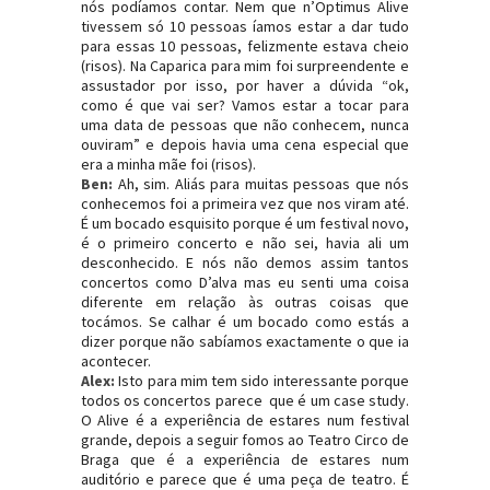
nós podíamos contar. Nem que n’Optimus Alive
tivessem só 10 pessoas íamos estar a dar tudo
para essas 10 pessoas, felizmente estava cheio
(risos). Na Caparica para mim foi surpreendente e
assustador por isso, por haver a dúvida “ok,
como é que vai ser? Vamos estar a tocar para
uma data de pessoas que não conhecem, nunca
ouviram” e depois havia uma cena especial que
era a minha mãe foi (risos).
Ben:
Ah, sim. Aliás para muitas pessoas que nós
conhecemos foi a primeira vez que nos viram até.
É um bocado esquisito porque é um festival novo,
é o primeiro concerto e não sei, havia ali um
desconhecido. E nós não demos assim tantos
concertos como D’alva mas eu senti uma coisa
diferente em relação às outras coisas que
tocámos. Se calhar é um bocado como estás a
dizer porque não sabíamos exactamente o que ia
acontecer.
Alex:
Isto para mim tem sido interessante porque
todos os concertos parece que é um case study.
O Alive é a experiência de estares num festival
grande, depois a seguir fomos ao Teatro Circo de
Braga que é a experiência de estares num
auditório e parece que é uma peça de teatro. É