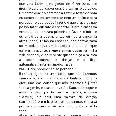
que vais fazer e eu gosto de fazer isso, até
mesmo para perceber qual é o tamanho do palco.
E mesmo quando estamos a fazer o teste de som
eu começo a mexer-me que nem um maluco para
perceber o que posso fazer e o que é que eu não
posso fazer durante o concerto. Outra é antes da
entrada, eles entram primeiro e fazem o intro e
eu entro só a seguir, então eu fico a dançar lá
atrás (risos). Então na Caparica, não estava nada
no mood, estava um bocado chateado porque
estavam a acontecer-me algumas coisas na minha
vida pessoal, e de repente quando oiço a música
a tocar começo a dançar e a ficar
automaticamente em modo. (risos)
W&L:
Pois, porque não se percebeu!
Ben:
Já agora há uma coisa que nós fazemos
sempre. Nós somos cristãos e tanto eu como o
Alex, uma das coisas que nós fazemos é juntar
toda a gente, e aliás estava lá o Samuel Úria que é
nosso amigo que também é cristão, e disse
“Samuel, diz aqui uma palavra de oração
connosco”, é um hábito que adquirimos e acaba
por nos concentrar. Aí pára tudo, pára o ruído
todo.
Alex:
Até mesmo antes de começarmos já