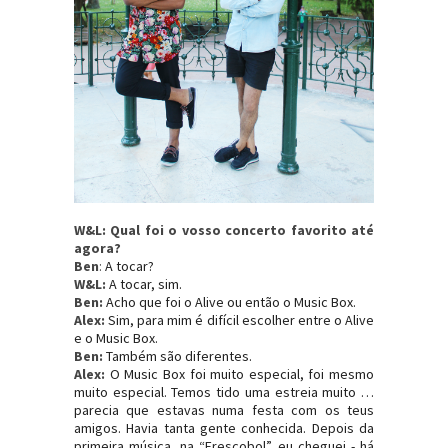
W&L: Qual foi o vosso concerto favorito até
agora?
Ben
:
A tocar?
W&L:
A tocar, sim.
Ben:
Acho que foi o Alive ou então o Music Box.
Alex:
Sim, para mim é difícil escolher entre o Alive
e o Music Box.
Ben:
Também são diferentes.
Alex:
O Music Box foi muito especial, foi mesmo
muito especial. Temos tido uma estreia muito …
parecia que estavas numa festa com os teus
amigos. Havia tanta gente conhecida. Depois da
primeira música, na “Frescobol”, eu cheguei - há