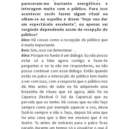
pareceram-me bastante energéticos e
interagem muito com o público. Para isso
acontecer vocês fazem algum ritual ou
olham-se ao espelho e dizem “hoje vou dar
um espectáculo excelente”, ou apenas vai
surgindo dependendo assim da recepção do
público?
Alex:
Há coisas como a recepção do público que
é muito importante.
Ben:
Sim, isso vai determinar …
Alex:
Porque no fundo é um diálogo. Eu não posso
estar só a falar agora contigo e fazer-te
perguntas e se tu não me responderes, eu não
posso continuar com esse diálogo. Então quando
estás no palco a interacção do público tem muito
a ver com isso, com a resposta que o público nos
dá. Mas antes de subir eu fui adquirindo uma
listazinha de rituais que só agora, aliás foi na
Caparica (festival O Sol da Caparica) que eu
percebi que os tenho. Há coisas que eu não faço
sempre como por exemplo aquecer a voz, devia
fazê-lo sempre e não o faço, depois há uma que
foi uma cena que o Ben me ensinou que é no
teatro. Tu antes de entrares para o palco ficas
parado durante um tempo só a visualizar o que é