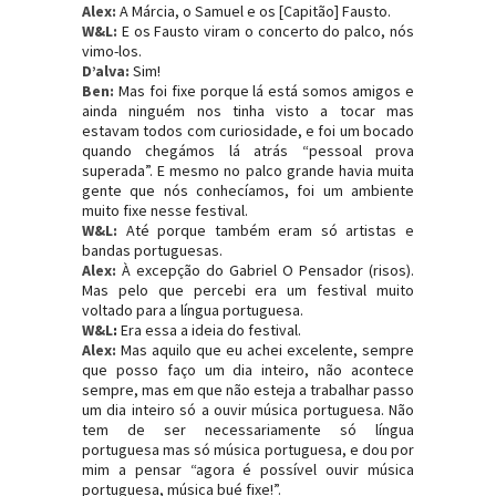
Alex:
A Márcia, o Samuel e os [Capitão] Fausto.
W&L:
E os Fausto viram o concerto do palco, nós
vimo-los.
D’alva:
Sim!
Ben:
Mas foi fixe porque lá está somos amigos e
ainda ninguém nos tinha visto a tocar mas
estavam todos com curiosidade, e foi um bocado
quando chegámos lá atrás “pessoal prova
superada”. E mesmo no palco grande havia muita
gente que nós conhecíamos, foi um ambiente
muito fixe nesse festival.
W&L:
Até porque também eram só artistas e
bandas portuguesas.
Alex:
À excepção do Gabriel O Pensador (risos).
Mas pelo que percebi era um festival muito
voltado para a língua portuguesa.
W&L
:
Era essa a ideia do festival.
Alex:
Mas aquilo que eu achei excelente, sempre
que posso faço um dia inteiro, não acontece
sempre, mas em que não esteja a trabalhar passo
um dia inteiro só a ouvir música portuguesa. Não
tem de ser necessariamente só língua
portuguesa mas só música portuguesa, e dou por
mim a pensar “agora é possível ouvir música
portuguesa, música bué fixe!”.