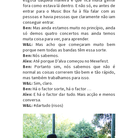
esgota daquela maneira e que fica muita gente
fora como estava lá dentro. E não só, eu antes de
entrar para o Music Box fui à fila falar com as
pessoas e havia pessoas que claramente não iam
conseguir entrar.
Ben:
Mas ainda estamos muito no princípio, ainda
só demos quatro concertos mas ainda temos
muita coisa para ver, para aprender.
W&L:
Mas acho que começaram muito bem
porque nem todas as bandas têm essa sorte.
Ben
:
Nós sabemos.
Alex:
Até porque D’alva começou no Mexefest.
Ben:
Portanto sim, nós sabemos que não é
normal as coisas correrem tão bem e tão rápido,
mas também trabalhamos para isso.
W&L:
Sim, claro.
Ben:
Há o factor sorte, há o factor …
Alex:
E há o factor dar tudo. Mais acção e menos
conversa.
W&L:
#dartudo (risos)