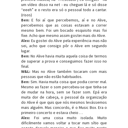
um vídeo disso na net - eu cheguei lá e só disse
“eeeh” e o resto era só o pessoal todo a cantar.
(risos)
Ben:
E foi aí que percebemos, aí e no Alive,
percebemos que as coisas estavam a correr
mesmo bem. Foi um bocado esquisito mas foi
fixe. Acho que mesmo assim gostei mais do Alive.
Alex:
Eu gostei do Alive pela experiência mas não
sei, acho que consigo pôr o Alive em segundo
lugar.
Ben:
No Alive havia muita aquela coisa de termos
de superar a prova e conseguimos fazer isso no
final.
W&L:
Mas no Alive também tocaram com mais
pessoas que não estão habituados.
Ben:
Sim. Havia muita coisa que podia correr mal.
Mesmo ao fazer o som percebeu-se que tinha-se
de mudar na hora, sem se fazer som. Epá era
muita dor de cabeça, o pessoal da organização
do Alive é que quis que nós mesmos levássemos
mais alguém. Mas concordo, é o Music Box. Era o
primeiro concerto e estava cheio …
Alex:
Foi uma coisa muito isolada. Muito
dificilmente vamos voltar a tocar num sítio que