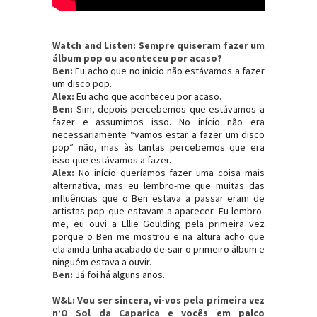
Watch and Listen: Sempre quiseram fazer um
álbum pop ou aconteceu por acaso?
Ben:
Eu acho que no início não estávamos a fazer
um disco pop.
Alex:
Eu acho que aconteceu por acaso.
Ben:
Sim, depois percebemos que estávamos a
fazer e assumimos isso. No início não era
necessariamente “vamos estar a fazer um disco
pop” não, mas às tantas percebemos que era
isso que estávamos a fazer.
Alex:
No início queríamos fazer uma coisa mais
alternativa, mas eu lembro-me que muitas das
influências que o Ben estava a passar eram de
artistas pop que estavam a aparecer. Eu lembro-
me, eu ouvi a Ellie Goulding pela primeira vez
porque o Ben me mostrou e na altura acho que
ela ainda tinha acabado de sair o primeiro álbum e
ninguém estava a ouvir.
Ben:
Já foi há alguns anos.
W&L: Vou ser sincera, vi-vos pela primeira vez
n’
O Sol da Caparica
e vocês em palco