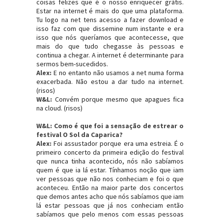
coisas felizes que é o nosso enriquecer grátis.
Estar na internet é mais do que uma plataforma.
Tu logo na net tens acesso a fazer download e
isso faz com que dissemine num instante e era
isso que nós queríamos que acontecesse, que
mais do que tudo chegasse às pessoas e
continua a chegar. A internet é determinante para
sermos bem-sucedidos.
Alex:
E no entanto não usamos a net numa forma
exacerbada. Não estou a dar tudo na internet.
(risos)
W&L:
Convém porque mesmo que apagues fica
na cloud. (risos)
W&L: Como é que foi a sensação de estrear o
festival O Sol da Caparica?
Alex:
Foi assustador porque era uma estreia. É o
primeiro concerto da primeira edição do festival
que nunca tinha acontecido, nós não sabíamos
quem é que ia lá estar. Tínhamos noção que iam
ver pessoas que não nos conheciam e foi o que
aconteceu. Então na maior parte dos concertos
que demos antes acho que nós sabíamos que iam
lá estar pessoas que já nos conheciam então
sabíamos que pelo menos com essas pessoas