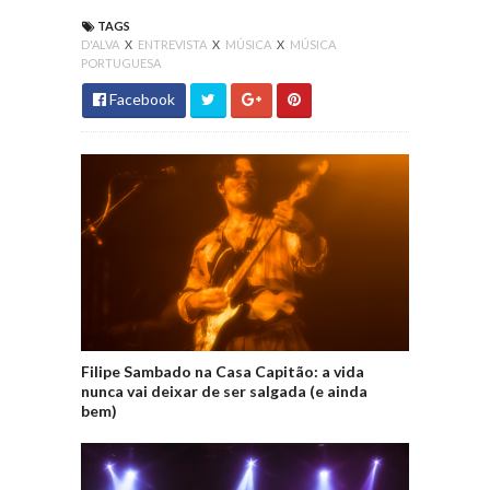
TAGS
D'ALVA
X
ENTREVISTA
X
MÚSICA
X
MÚSICA
PORTUGUESA
Facebook
Filipe Sambado na Casa Capitão: a vida
nunca vai deixar de ser salgada (e ainda
bem)