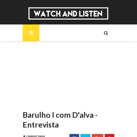
SOBRE
MÚSICA
SÉRIES
ENTREVISTAS
REPORTAGENS
REVIEWS
Barulho I com D'alva -
Entrevista
UNKNOWN