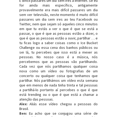
É difícil passares um dia sem ires à internet. Se eu
for ainda mais específico, antigamente
provavelmente era mais difícil passares um dia
sem ver televisão, neste momento é muito difícil
passares um dia sem ires ao teu Facebook ou
Twitter, nem que sejam só aqueles cinco minutos
em que tu estás a ver o que é que se está a
passar, o que é que as pessoas estão a dizer, o
que é que as pessoas estão a ouvir, partilhar … e
tu ficas logo a saber coisas como o Ice Bucket
Challenge ou essa cena dos banhos públicos ou
sei lá, tu percebes que isso está a mexer as
pessoas. No nosso caso é a música, nós
percebemos que as pessoas vão partilhando.
Cada vez que nós partilhamos qualquer coisa
nova como um vídeo ou fotografias de um
concerto ou qualquer coisa que tenhamos que
partilhar. Nós partilhámos um vídeo esta semana
que em menos de nada tinha trinta e tal pessoas
a partilhá-lo portanto aí percebes o que é que
está trending ou o que é que está a chamar a
atenção das pessoas.
Alex:
Aliás esse vídeo chegou a pessoas do
Brasil.
Ben:
Eu acho que se conjugou uma série de