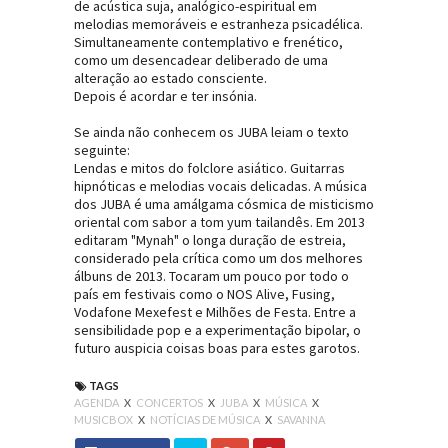
de acústica suja, analógico-espiritual em
melodias memoráveis e
estranheza psicadélica.
Simultaneamente contemplativo e frenético,
como um desencadear deliberado de uma
alteração ao estado consciente.
Depois é acordar e ter insónia.
Se ainda não conhecem os JUBA leiam o texto
seguinte:
Lendas e mitos do folclore asiático. Guitarras
hipnóticas e melodias vocais delicadas. A música
dos JUBA é uma amálgama cósmica de misticismo
oriental com sabor a tom yum tailandês. Em 2013
editaram "Mynah" o longa duração de estreia,
considerado pela crítica como um dos melhores
álbuns de 2013. Tocaram um pouco por todo o
país em festivais como o NOS Alive, Fusing,
Vodafone Mexefest e Milhões de Festa. Entre a
sensibilidade pop e a experimentação bipolar, o
futuro auspicia coisas boas para estes garotos.
TAGS
AGENDA
X
CONCERTOS
X
JUBA
X
MÚSICA
X
MUSICBOX
X
NOTÍCIAS DE MÚSICA
X
SAVANNA