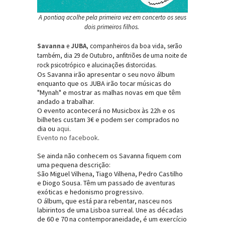
A pontiaq acolhe pela primeira vez em concerto os seus
dois primeiros filhos.
Savanna
e
JUBA
, companheiros da boa vida, serão
também, dia 29 de Outubro, anfitriões de uma noite de
rock psicotrópico e alucinações distorcidas.
Os Savanna irão apresentar o seu novo álbum
enquanto que os JUBA irão tocar músicas do
"Mynah" e mostrar as malhas novas em que têm
andado a trabalhar.
O evento acontecerá no Musicbox às 22h e os
bilhetes custam 3€ e podem ser comprados no
dia ou
aqui
.
Evento no facebook
.
Se ainda não conhecem os Savanna fiquem com
uma pequena descrição:
São Miguel Vilhena, Tiago Vilhena, Pedro Castilho
e Diogo Sousa. Têm um passado de aventuras
exóticas e hedonismo progressivo.
O álbum, que está para rebentar, nasceu nos
labirintos de uma Lisboa surreal. Une as décadas
de 60 e 70 na contemporaneidade, é um exercício