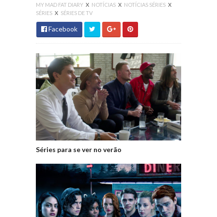
MY MAD FAT DIARY
X
NOTÍCIAS
X
NOTÍCIAS SÉRIES
X
SÉRIES
X
SÉRIES DE TV
Facebook
Séries para se ver no verão