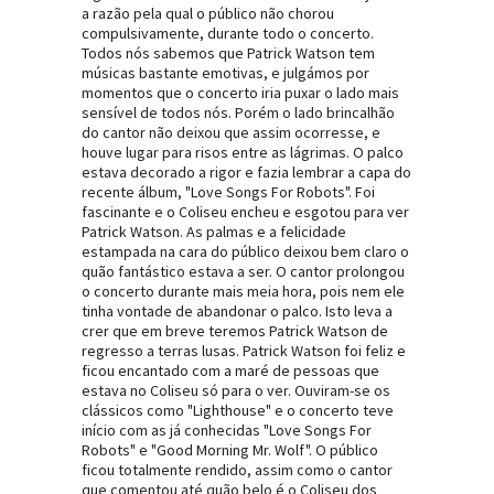
a razão pela qual o público não chorou
compulsivamente, durante todo o concerto.
Todos nós sabemos que Patrick Watson tem
músicas bastante emotivas, e julgámos por
momentos que o concerto iria puxar o lado mais
sensível de todos nós. Porém o lado brincalhão
do cantor não deixou que assim ocorresse, e
houve lugar para risos entre as lágrimas. O palco
estava decorado a rigor e fazia lembrar a capa do
recente álbum, "Love Songs For Robots". Foi
fascinante e o Coliseu encheu e esgotou para ver
Patrick Watson. As palmas e a felicidade
estampada na cara do público deixou bem claro o
quão fantástico estava a ser. O cantor prolongou
o concerto durante mais meia hora, pois nem ele
tinha vontade de abandonar o palco. Isto leva a
crer que em breve teremos Patrick Watson de
regresso a terras lusas. Patrick Watson foi feliz e
ficou encantado com a maré de pessoas que
estava no Coliseu só para o ver. Ouviram-se os
clássicos como "Lighthouse" e o concerto teve
início com as já conhecidas "Love Songs For
Robots" e "Good Morning Mr. Wolf". O público
ficou totalmente rendido, assim como o cantor
que comentou até quão belo é o Coliseu dos