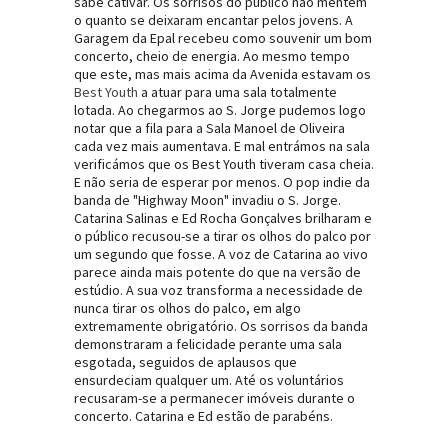
sabe cativar. Os sorrisos do público não mentem
o quanto se deixaram encantar pelos jovens. A
Garagem da Epal recebeu como souvenir um bom
concerto, cheio de energia. Ao mesmo tempo
que este, mas mais acima da Avenida estavam os
Best Youth
a atuar para uma sala totalmente
lotada. Ao chegarmos ao S. Jorge pudemos logo
notar que a fila para a Sala Manoel de Oliveira
cada vez mais aumentava. E mal entrámos na sala
verificámos que os Best Youth tiveram casa cheia.
E não seria de esperar por menos. O pop indie da
banda de "Highway Moon" invadiu o S. Jorge.
Catarina Salinas e Ed Rocha Gonçalves brilharam e
o público recusou-se a tirar os olhos do palco por
um segundo que fosse. A voz de Catarina ao vivo
parece ainda mais potente do que na versão de
estúdio. A sua voz transforma a necessidade de
nunca tirar os olhos do palco, em algo
extremamente obrigatório. Os sorrisos da banda
demonstraram a felicidade perante uma sala
esgotada, seguidos de aplausos que
ensurdeciam qualquer um. Até os voluntários
recusaram-se a permanecer imóveis durante o
concerto. Catarina e Ed estão de parabéns.