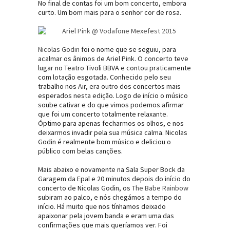
No final de contas foi um bom concerto, embora
curto. Um bom mais para o senhor cor de rosa.
Nicolas Godin
foi o nome que se seguiu, para
acalmar os ânimos de Ariel Pink. O concerto teve
lugar no Teatro Tivoli BBVA e contou praticamente
com lotação esgotada. Conhecido pelo seu
trabalho nos Air, era outro dos concertos mais
esperados nesta edição. Logo de início o músico
soube cativar e do que vimos podemos afirmar
que foi um concerto totalmente relaxante.
Óptimo para apenas fecharmos os olhos, e nos
deixarmos invadir pela sua música calma. Nicolas
Godin é realmente bom músico e deliciou o
público com belas canções.
Mais abaixo e novamente na Sala Super Bock da
Garagem da Epal e 20 minutos depois do início do
concerto de Nicolas Godin, os
The Babe Rainbow
subiram ao palco, e nós chegámos a tempo do
início. Há muito que nos tínhamos deixado
apaixonar pela jovem banda e eram uma das
confirmações que mais queríamos ver. Foi