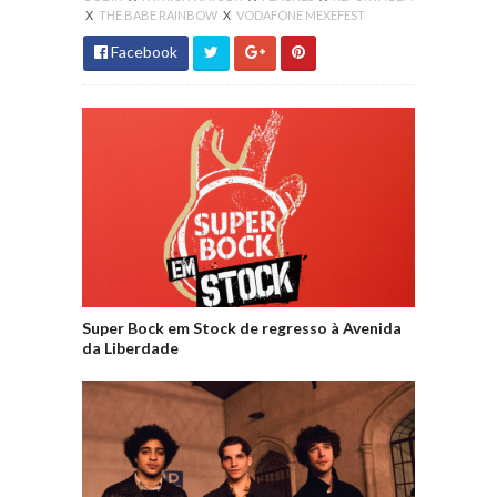
X
THE BABE RAINBOW
X
VODAFONE MEXEFEST
Facebook
Super Bock em Stock de regresso à Avenida
da Liberdade