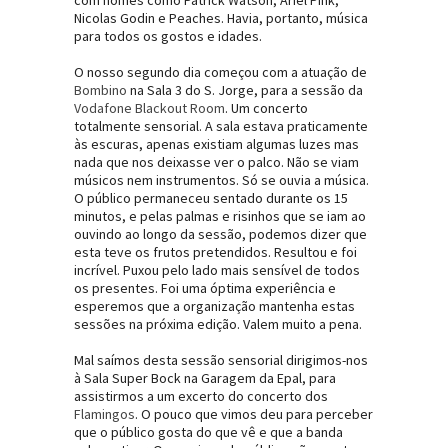
Nicolas Godin e Peaches. Havia, portanto, música
para todos os gostos e idades.
O nosso segundo dia começou com a atuação de
Bombino
na Sala 3 do S. Jorge, para a sessão da
Vodafone Blackout Room
. Um concerto
totalmente sensorial. A sala estava praticamente
às escuras, apenas existiam algumas luzes mas
nada que nos deixasse ver o palco. Não se viam
músicos nem instrumentos. Só se ouvia a música.
O público permaneceu sentado durante os 15
minutos, e pelas palmas e risinhos que se iam ao
ouvindo ao longo da sessão, podemos dizer que
esta teve os frutos pretendidos. Resultou e foi
incrível. Puxou pelo lado mais sensível de todos
os presentes. Foi uma óptima experiência e
esperemos que a organização mantenha estas
sessões na próxima edição. Valem muito a pena.
Mal saímos desta sessão sensorial dirigimos-nos
à Sala Super Bock na Garagem da Epal, para
assistirmos a um excerto do concerto dos
Flamingos
. O pouco que vimos deu para perceber
que o público gosta do que vê e que a banda