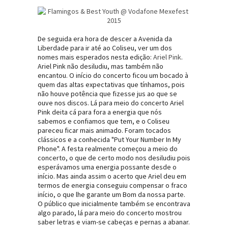
De seguida era hora de descer a Avenida da
Liberdade para ir até ao Coliseu, ver um dos
nomes mais esperados nesta edição:
Ariel Pink
.
Ariel Pink não desiludiu, mas também não
encantou. O início do concerto ficou um bocado à
quem das altas expectativas que tínhamos, pois
não houve potência que fizesse jus ao que se
ouve nos discos. Lá para meio do concerto Ariel
Pink deita cá para fora a energia que nós
sabemos e confiamos que tem, e o Coliseu
pareceu ficar mais animado. Foram tocados
clássicos e a conhecida "Put Your Number In My
Phone". A festa realmente começou a meio do
concerto, o que de certo modo nos desiludiu pois
esperávamos uma energia possante desde o
início. Mas ainda assim o acerto que Ariel deu em
termos de energia conseguiu compensar o fraco
início, o que lhe garante um Bom da nossa parte.
O público que inicialmente também se encontrava
algo parado, lá para meio do concerto mostrou
saber letras e viam-se cabeças e pernas a abanar.