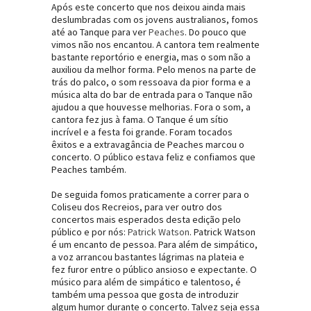
Após este concerto que nos deixou ainda mais
deslumbradas com os jovens australianos, fomos
até ao Tanque para ver
Peaches
. Do pouco que
vimos não nos encantou. A cantora tem realmente
bastante reportório e energia, mas o som não a
auxiliou da melhor forma. Pelo menos na parte de
trás do palco, o som ressoava da pior forma e a
música alta do bar de entrada para o Tanque não
ajudou a que houvesse melhorias. Fora o som, a
cantora fez jus à fama. O Tanque é um sítio
incrível e a festa foi grande. Foram tocados
êxitos e a extravagância de Peaches marcou o
concerto. O público estava feliz e confiamos que
Peaches também.
De seguida fomos praticamente a correr para o
Coliseu dos Recreios, para ver outro dos
concertos mais esperados desta edição pelo
público e por nós:
Patrick Watson
. Patrick Watson
é um encanto de pessoa. Para além de simpático,
a voz arrancou bastantes lágrimas na plateia e
fez furor entre o público ansioso e expectante. O
músico para além de simpático e talentoso, é
também uma pessoa que gosta de introduzir
algum humor durante o concerto. Talvez seja essa