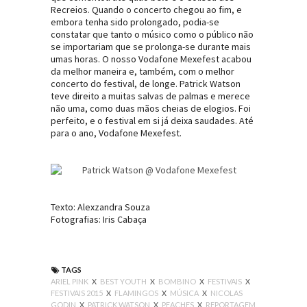
Recreios. Quando o concerto chegou ao fim, e
embora tenha sido prolongado, podia-se
constatar que tanto o músico como o público não
se importariam que se prolonga-se durante mais
umas horas. O nosso Vodafone Mexefest acabou
da melhor maneira e, também, com o melhor
concerto do festival, de longe. Patrick Watson
teve direito a muitas salvas de palmas e merece
não uma, como duas mãos cheias de elogios. Foi
perfeito, e o festival em si já deixa saudades. Até
para o ano, Vodafone Mexefest.
Texto: Alexzandra Souza
Fotografias: Iris Cabaça
TAGS
ARIEL PINK
X
BEST YOUTH
X
BOMBINO
X
FESTIVAIS
X
FESTIVAIS 2015
X
FLAMINGOS
X
MÚSICA
X
NICOLAS
GODIN
X
PATRICK WATSON
X
PEACHES
X
REPORTAGEM