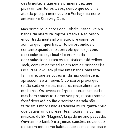
desta noite, já que era a primeira vez que
pisavam territórios lusos, sendo que só tinham
atuado pela primeira vez em Portugal na noite
anterior no Stairway Club.
Mas primeiro, e antes dos Cobalt Cranes, veio a
banda de abertura Raptor Attacks. Não tendo
encontrado muita informação previamente,
admito que fiquei bastante surpreendida e
contente quando me apercebi que os jovens
desconhecidos, afinal não eram nada
desconhecidos. Eram os fantásticos Old Yellow
Jack, com um nome falso em tom de brincadeira.
Os Old Yellow Jack já são uma banda bastante
familiar e, que se vocês ainda não conhecem,
apressem-se a ir ouvir. O concerto prova que
estão cada vez mais maduros musicalmente e
melhores. Os jovens enérgicos deram um curto,
mas bom concerto. Como sempre, mostraram-se
frenéticos até ao fim e sorrisos na sala não
faltaram. Embora não estivesse muita gente creio
que cativaram os presentes. Tocaram algumas
músicas do EP "Magnus", lançado no ano passado.
Ouviram-se também algumas canções novas que
deixaram-me, como habitual, ainda mais curiosa e