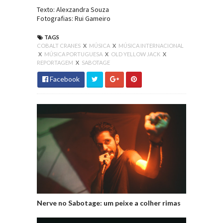
Texto: Alexzandra Souza
Fotografias: Rui Gameiro
TAGS
COBALT CRANES
X
MÚSICA
X
MÚSICA INTERNACIONAL
X
MÚSICA PORTUGUESA
X
OLD YELLOW JACK
X
REPORTAGEM
X
SABOTAGE
Facebook
Nerve no Sabotage: um peixe a colher rimas