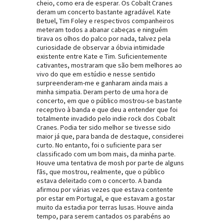
cheio, como era de esperar. Os Cobalt Cranes
deram um concerto bastante agradável. Kate
Betuel, Tim Foley e respectivos companheiros
meteram todos a abanar cabeças e ninguém
tirava os olhos do palco por nada, talvez pela
curiosidade de observar a óbvia intimidade
existente entre Kate e Tim. Suficientemente
cativantes, mostraram que são bem melhores ao
vivo do que em estúdio e nesse sentido
surpreenderam-me e ganharam ainda mais a
minha simpatia. Deram perto de uma hora de
concerto, em que o público mostrou-se bastante
receptivo à banda e que deu a entender que foi
totalmente invadido pelo indie rock dos Cobalt
Cranes. Podia ter sido melhor se tivesse sido
maior já que, para banda de destaque, considerei
curto. No entanto, foi o suficiente para ser
classificado com um bom mais, da minha parte.
Houve uma tentativa de mosh por parte de alguns
fãs, que mostrou, realmente, que o público
estava deleitado com o concerto. A banda
afirmou por várias vezes que estava contente
por estar em Portugal, e que estavam a gostar
muito da estadia por terras lusas. Houve ainda
tempo, para serem cantados os parabéns ao