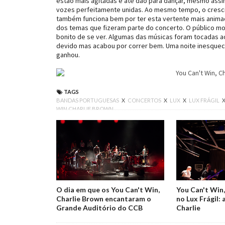
estão mais agitadas e até dão para dançar, mesmo assi
vozes perfeitamente unidas. Ao mesmo tempo, o crescim
também funciona bem por ter esta vertente mais animada
dos temas que fizeram parte do concerto. O público mo
bonito de se ver. Algumas das músicas foram tocadas ao
devido mas acabou por correr bem. Uma noite inesquecív
ganhou.
TAGS
BANDAS PORTUGUESAS
X
CONCERTOS
X
LUX
X
LUX FRÁGIL
WIN CHARLIE BROWN
O dia em que os You Can't Win,
You Can't Win,
Charlie Brown encantaram o
no Lux Frágil: 
Grande Auditório do CCB
Charlie