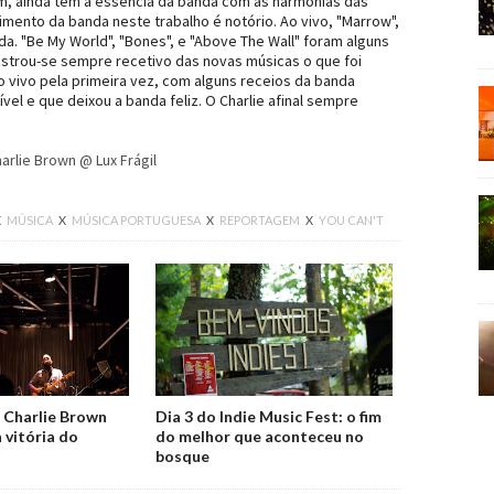
m, ainda têm a essência da banda com as harmonias das
ento da banda neste trabalho é notório. Ao vivo, "Marrow",
. "Be My World", "Bones", e "Above The Wall" foram alguns
strou-se sempre recetivo das novas músicas o que foi
 vivo pela primeira vez, com alguns receios da banda
el e que deixou a banda feliz. O Charlie afinal sempre
X
MÚSICA
X
MÚSICA PORTUGUESA
X
REPORTAGEM
X
YOU CAN'T
Facebook
 Charlie Brown
Dia 3 do Indie Music Fest: o fim
a vitória do
do melhor que aconteceu no
bosque