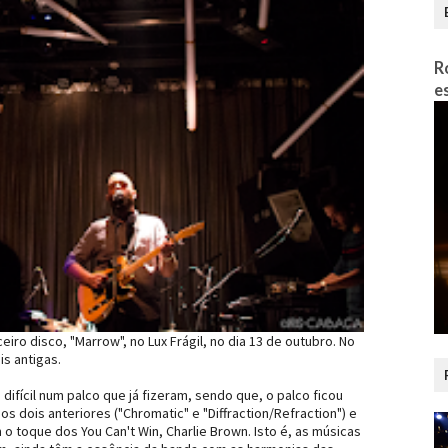
R
e
iro disco, "Marrow", no Lux Frágil, no dia 13 de outubro. No
s antigas.
difícil num palco que já fizeram, sendo que, o palco ficou
s dois anteriores ("Chromatic" e "Diffraction/Refraction") e
o toque dos You Can't Win, Charlie Brown. Isto é, as músicas