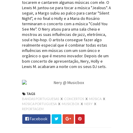
tocarem e cantarem algumas músicas com ele. O
Lewis M. juntou-se para tocar a música "Jealous". A
seguir, a Margo subiu ao palco para cantar "Silent
Night", e no final o Holly e a Maria do Rosário
terminaram o concerto com a música "Could You
See Me". O Nery atuou para uma sala cheia e
mostrou as suas influências de jazz, eletrónica,
soul e hip-hop. O artista consegue fazer algo
realmente especial que é combinar todas estas
influências em músicas com um som único e
orgânico o que é mesmo inovador. Depois de um
bom concerto de apresentação, Nery, Holly e
Lewis M. acabaram a noite com os seus DJ sets.
TAGS
BANDAS PORTUGUESAS
X
CONCERTOS
X
MÚSICA
X
MÚSICA PORTUGUESA
X
MUSICBOX
X
NERY
X
REPORTAGEM
Facebook