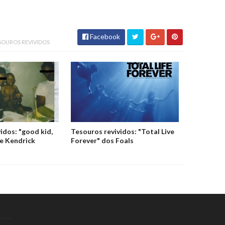
Facebook
SOUROS REVIVIDOS
idos: "good kid,
Tesouros revividos: "Total Live
de Kendrick
Forever" dos Foals