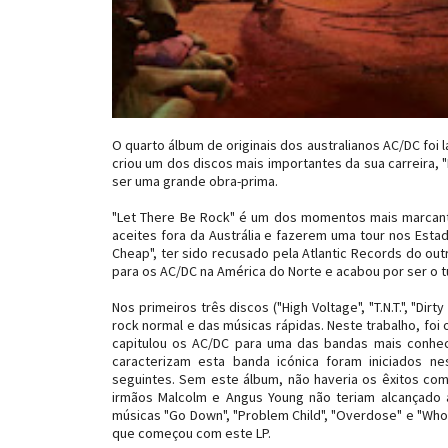
O quarto álbum de originais dos australianos AC/DC foi 
criou um dos discos mais importantes da sua carreira, 
ser uma grande obra-prima.
"Let There Be Rock" é um dos momentos mais marcante
aceites fora da Austrália e fazerem uma tour nos Estad
Cheap", ter sido recusado pela Atlantic Records do out
para os AC/DC na América do Norte e acabou por ser o t
Nos primeiros três discos ("High Voltage", "T.N.T.", "D
rock normal e das músicas rápidas. Neste trabalho, foi
capitulou os AC/DC para uma das bandas mais conhec
caracterizam esta banda icónica foram iniciados n
seguintes. Sem este álbum, não haveria os êxitos como 
irmãos Malcolm e Angus Young não teriam alcançado a
músicas "Go Down", "Problem Child", "Overdose" e "Whol
que começou com este LP.