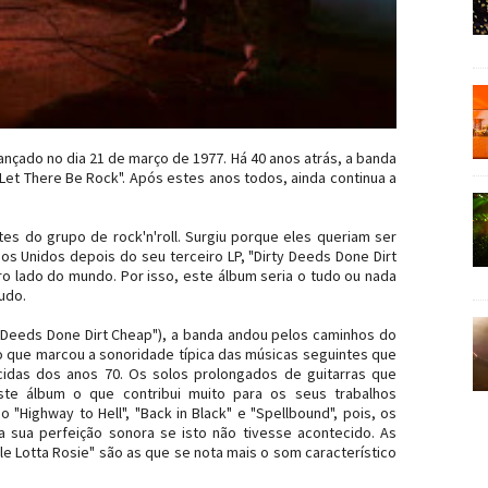
lançado no dia 21 de março de 1977. Há 40 anos atrás, a banda
"Let There Be Rock". Após estes anos todos, ainda continua a
s do grupo de rock'n'roll. Surgiu porque eles queriam ser
os Unidos depois do seu terceiro LP, "Dirty Deeds Done Dirt
ro lado do mundo. Por isso, este álbum seria o tudo ou nada
udo.
irty Deeds Done Dirt Cheap"), a banda andou pelos caminhos do
 o que marcou a sonoridade típica das músicas seguintes que
idas dos anos 70. Os solos prolongados de guitarras que
este álbum o que contribui muito para os seus trabalhos
"Highway to Hell", "Back in Black" e "Spellbound", pois, os
 sua perfeição sonora se isto não tivesse acontecido. As
e Lotta Rosie" são as que se nota mais o som característico