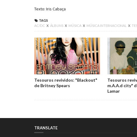
Texto: Iris Cabaça
TAGS
AC/DC
X
ÁLBUNS
X
MÚSICA
X
MÚSICA INTERNACIONAL
X
TE
Tesouros revividos: "Blackout"
Tesouros reviv
de Britney Spears
m.A.A.d city" 
Lamar
TRANSLATE