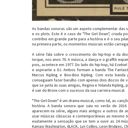
As bandas sonoras são um aspeto complementar das s
e os plots. Este é o caso de "The Get Down", criada p
contribui em grande parte para a história e é o seu pi
na primeira parte, os momentos musicais estão carrega
A série fala sobre o crescimento do hip-hop e da dis
Iorque, nos anos 70. A música, a dança e o graffiti exp
pois, acontece em 1977. Do lado do hip-hop, há Ezekiel 
e aspirante a DJ. Ambos formam a banda The Fantasti
Marcus Kipling e Boo-Boo Kipling. Com esta banda
conseguiam fazer barulho com apenas dois discos de vin
que se junta às suas amigas, Regina e Yolanda Kipling,
é sair do Bronx com o sucesso da sua carreira musical.
"The Get Down" é um drama musical, como tal, as canç
história. A banda sonora que saiu no verão de 20
aparecem na série, alguns mais antigos e outros de a
usar músicas clássicas e contemporâneas ao mesmo te
exatamente a sensação que se tem a ouvir as 24 mús
Kamasi Washington, 6LACK, Lyn Collins, Leon Bridges, C