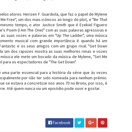
pelos atores.
Herizen F. Guardiola, que faz o papel de Mylene
Me Free", um dos mais icónicos ao longo do plot, e "Be That
mesmo tempo, o ator Justice Smith que é Ezekiel Figuero
eke's Poem (I Am The One)" com as suas palavras agressivas e
m as suas vozes e palavras em "Up The Ladder", uma música
omento musical com grande importância é quando há um
 Fantastic e os seus amigos com um grupo rival. "Get Down
cada um dos rapazes mostra as suas melhores rimas e vozes
a música ele mete um bocado da música de Mylene, "Set Me
el para os espectadores de "The Get Down".
 uma parte essencial para a história da série que às vezes
ncipalmente por não ter sido nomeada para nenhum prémio.
e se estava a concretizar nos anos 70 no Bronx, por isso, é
rie. Até quem nunca viu um episódio pode ouvir e gostar.
Facebook