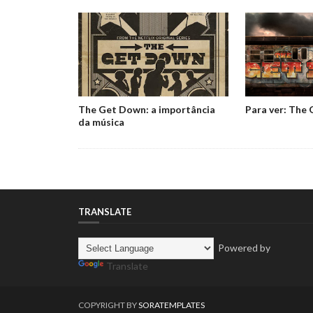
The Get Down: a importância
Para ver: The
da música
TRANSLATE
Powered by
Translate
COPYRIGHT BY
SORATEMPLATES