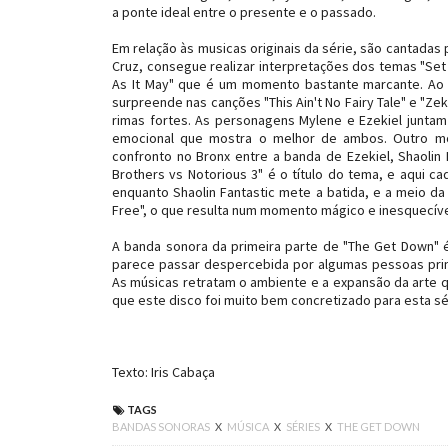
a ponte ideal entre o presente e o passado.
Em relação às musicas originais da série, são cantadas 
Cruz, consegue realizar interpretações dos temas "Set 
As It May" que é um momento bastante marcante. Ao 
surpreende nas canções "This Ain't No Fairy Tale" e "Z
rimas fortes. As personagens Mylene e Ezekiel junta
emocional que mostra o melhor de ambos. Outro m
confronto no Bronx entre a banda de Ezekiel, Shaolin
Brothers vs Notorious 3" é o título do tema, e aqui 
enquanto
Shaolin Fantastic
mete a batida, e a meio d
Free", o que resulta num momento mágico e inesquecív
A banda sonora da primeira parte de "The Get Down" é
parece passar despercebida por algumas pessoas pri
As músicas retratam o ambiente e a expansão da arte qu
que este disco foi muito bem concretizado para esta sé
Texto: Iris Cabaça
TAGS
BANDAS SONORAS
X
MÚSICA
X
SÉRIES
X
THE GET DOWN