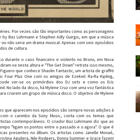
éries. Por vezes são tão importantes como as personagens
or by Baz Luhrmann e Stephen Adly Guirgis, em que a música
lar ou não seria um drama musical. Apenas com seis episódios
dos de cultura.
co durante o caos financeiro e violento no Bronx, em Nova
andiram-se nesta altura e "The Get Down" retrata isso mesmo,
Figuero que conhece Shaolin Fantastic, um artista de graffiti
c Four Plus One com os amigos de Ezekiel: Ra-Ra Kipling,
 pode ver-se os primórdios dos DJ sets e como os DJs
il. No lado da disco, há Mylene Cruz com uma voz fantástica
 para criarem um grupo de música disco. O objetivo de Mylene
ões que aparecem nos episódios são sempre novas adições à
16 com o carimbo da Sony Music, conta com os temas que
rtistas contemporâneos. O criador Baz Luhrmann diz que ao
mpo "ligam os pontos entre o passado e o agora". O que é
icas presentes no álbum. Os artistas como Janelle Monaé,
hristina Aguilera, Nile Rodgers, Donna Summer e Grace fazem