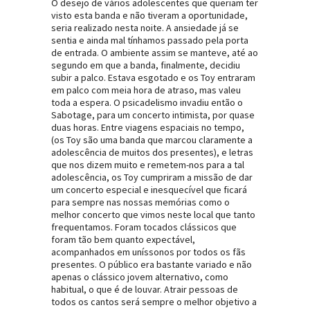
O desejo de vários adolescentes que queriam ter
visto esta banda e não tiveram a oportunidade,
seria realizado nesta noite. A ansiedade já se
sentia e ainda mal tínhamos passado pela porta
de entrada. O ambiente assim se manteve, até ao
segundo em que a banda, finalmente, decidiu
subir a palco. Estava esgotado e os Toy entraram
em palco com meia hora de atraso, mas valeu
toda a espera. O psicadelismo invadiu então o
Sabotage, para um concerto intimista, por quase
duas horas. Entre viagens espaciais no tempo,
(os Toy são uma banda que marcou claramente a
adolescência de muitos dos presentes), e letras
que nos dizem muito e remetem-nos para a tal
adolescência, os Toy cumpriram a missão de dar
um concerto especial e inesquecível que ficará
para sempre nas nossas memórias como o
melhor concerto que vimos neste local que tanto
frequentamos. Foram tocados clássicos que
foram tão bem quanto expectável,
acompanhados em uníssonos por todos os fãs
presentes. O público era bastante variado e não
apenas o clássico jovem alternativo, como
habitual, o que é de louvar. Atrair pessoas de
todos os cantos será sempre o melhor objetivo a