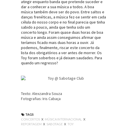
atingir enquanto banda que pretende suceder e
dar a conhecer a sua música a todos. A boa
música também deve ser do povo. Entre saltos e
danças frenéticas, a música fez-se sentir em cada
célula do nosso corpo e no final parecia que tinha
sabido a pouco, ainda que tenha sido um
concerto longo. Foram quase duas horas de boa
música e ainda assim conseguimos afirmar que
teríamos ficado mais duas horas a ouvir. Já
podemos, finalmente, riscar este concerto da
lista dos obrigatórios a ver antes de morrer. Os
Toy foram soberbos e já deixam saudades. Para
quando um regresso?
Texto: Alexzandra Souza
Fotografias: Iris Cabaça
TAGS
CONCERTOS
X
MÚSICA INTERNACIONAL
X
REPORTAGEM
X
SABOTAGE
X
TOY