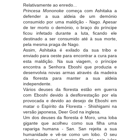
Relativamente ao enredo...
Princesa Mononoke
começa com Ashitaka a
defender a sua aldeia de um demónio
consumido por uma maldição - Nago. Apesar
de ter morto o demónio, o braço do príncipe
ficou infetado durante a luta, ficando ele
destinado a ser consumido até à sua morte,
pela mesma praga de Nago.
Assim, Ashitaka é exilado da sua tribo e
enviado para oeste para encontrar a cura para
esta maldição. Na sua viagem, o príncipe
encontra a Senhora Eboshi que produzia e
desenvolvia novas armas através da madeira
da floresta para manter a sua aldeia
independente.
Vários deuses da floresta estão em guerra
com Eboshi devido à desflorestação por ela
provocada e devido ao desejo de Eboshi em
matar o Espírito da Floresta - Shishigami na
versão japonesa, Deer God na inglesa.
Um dos deuses da floresta é Moro, uma loba
gigante que acolheu como sua filha uma
rapariga humana - San. San rejeita a sua
humanidade e vê-se como um lobo. O seu