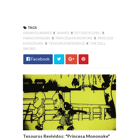
TAGS
100 ANOS ANIMES
X
ANIMES
X
ESTÚDIOS GHILI
X
HAYAO MIYAZAKI
X
PRINCESA MONONOKE
X
PRINCESS
MONONOKE
X
TESOUROS REVIVIDOS
X
THE DULL
SWORD
Facebook
Tesouros Revividos: "Princesa Mononoke"