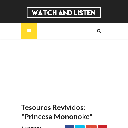
SOBRE
MÚSICA
SÉRIES
ENTREVISTAS
REPORTAGENS
REVIEWS
Tesouros Revividos:
"Princesa Mononoke"
ANÓNIMO