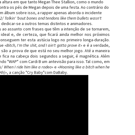
a altura em que tanto Megan Thee Stallion, como o mundo
 contra os pés de Megan depois de uma festa. Ao contrário do
m álbum sobre isso, a rapper apenas aborda o incidente
22/ Talkin' 'bout bones and tendons like them bullets wasn't
iu dedicar-se a outros temas distintos e animadores.
etos ao assunto com frases que têm a intenção de se tornarem,
o ideal e, de certeza, que ficará ainda melhor nos próximos
onseguem ter esta astúcia logo no primeiro longa-duração.
ue «
Bitch, I'm the shit, and I ain't gotta prove it»
e é a verdade,
são a prova de que está no seu melhor jogo. Até a maneira
 fica na cabeça dois segundos a seguir, é magnética. Além
sendo "WAP" com Cardi B um antevisão para isso.
Tal como, em
ck/ When I ride him like a rodeo»
e «
Moaning like a bitch when he
Ah)»
, a canção "Cry Baby"com DaBaby.