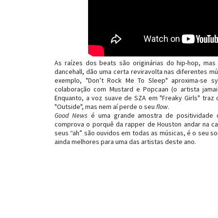
As raízes dos beats são originárias do hip-hop, ma
dancehall, dão uma certa reviravolta nas diferentes mú
exemplo, "Don’t Rock Me To Sleep" aproxima-se sy
colaboração com Mustard e Popcaan (o artista jama
Enquanto, a voz suave de SZA em "Freaky Girls" tra
"Outside", mas nem aí perde o seu
flow
.
Good News
é uma grande amostra de positividade q
comprova o porquê da rapper de Houston andar na cab
seus “ah” são ouvidos em todas as músicas, é o seu som
ainda melhores para uma das artistas deste ano.