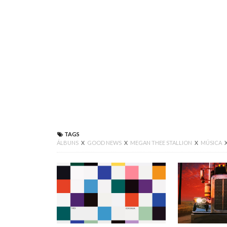
TAGS
ÁLBUNS
X
GOOD NEWS
X
MEGAN THEE STALLION
X
MÚSICA