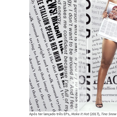
Após ter lançado três EPs,
Make It Hot
(2017),
Tina Snow