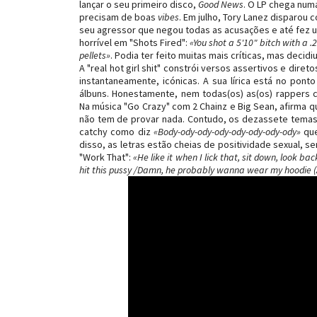
lançar o seu primeiro disco,
Good News
. O LP chega num
precisam de boas
vibes
. Em julho, Tory Lanez disparou
seu agressor que negou todas as acusações e até fez u
horrível em "Shots Fired":
«You shot a 5'10" bitch with a .
pellets»
. Podia ter feito muitas mais críticas, mas decid
A "real hot girl shit" constrói versos assertivos e dir
instantaneamente, icónicas. A sua lírica está no pont
álbuns. Honestamente, nem todas(os) as(os) rappers c
Na música "Go Crazy" com 2 Chainz e Big Sean, afirma q
não tem de provar nada. Contudo, os dezassete temas 
catchy como diz
«Body-ody-ody-ody-ody-ody-ody-ody»
que
disso, as letras estão cheias de positividade sexual, 
"Work That":
«He like it when I lick that, sit down, look ba
hit this pussy /Damn, he probably wanna wear my hoodie (