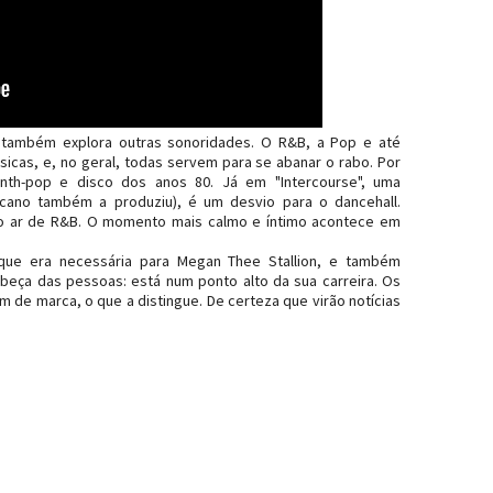
s também explora outras sonoridades. O R&B, a Pop e até
sicas, e, no geral, todas servem para se abanar o rabo. Por
nth-pop e disco dos anos 80. Já em "Intercourse", uma
icano também a produziu), é um desvio para o dancehall.
z o ar de R&B. O momento mais calmo e íntimo acontece em
ue era necessária para Megan Thee Stallion, e também
eça das pessoas: está num ponto alto da sua carreira. Os
 de marca, o que a distingue. De certeza que virão notícias