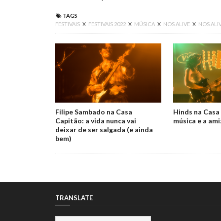
TAGS
FESTIVAIS
X
FESTIVAIS 2022
X
MÚSICA
X
NOS ALIVE
X
NOS ALI
Filipe Sambado na Casa
Hinds na Casa 
Capitão: a vida nunca vai
música e a am
deixar de ser salgada (e ainda
bem)
TRANSLATE