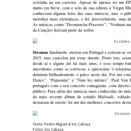
avizinha na sua carreira. Apesar de apenas ter um EP,
muito em breve, com o selo da sua editora a Virgin Mu
conheciam alguma letra das suas músicas, mas o públ
melodias mais eletrónicas, e foi, possivelmente, uma 
As músicas como “Desmancha-Prazeres”, “Venham mais 
da Canção) fizeram parte da setlist.
Stromae
finalmente aterrou em Portugal e estreou-se 
2015, mas cancelou por estar doente. Posto isto, er
desde aí e alguns até há mais anos, e esse tempo to
microfones como se estivesse a apresentar o telejorn
dominou brilhantemente o palco neste dia. Foi um con
Dance”, “Papaoutai” e “Tous les mêmes”. Paul Van H
português com o seu concerto contagiante, com direito
público. Para além das músicas mais conhecidas do mú
Multitude
do mais recente álbum de estúdio
, editad
deixaram de existir: foi um dos melhores concertos desta 
Texto: Pedro Miguel & Iris Cabaça
Fotos: Iris Cabaça