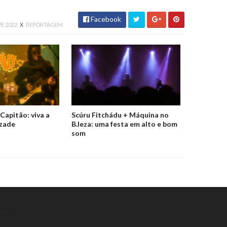
Facebook
VE 2022
X
REPORTAGEM
Capitão: viva a
Scúru Fitchádu + Máquina no
izade
B.leza: uma festa em alto e bom
som