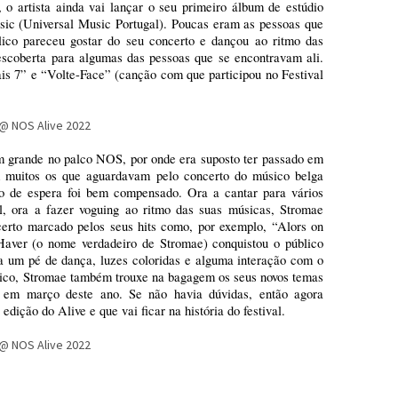
 o artista ainda vai lançar o seu primeiro álbum de estúdio
sic (Universal Music Portugal). Poucas eram as pessoas que
ico pareceu gostar do seu concerto e dançou ao ritmo das
descoberta para algumas das pessoas que se encontravam ali.
7” e “Volte-Face” (canção com que participou no Festival
em grande no palco NOS, por onde era suposto ter passado em
am muitos os que aguardavam pelo concerto do músico belga
do de espera foi bem compensado. Ora a cantar para vários
al, ora a fazer voguing ao ritmo das suas músicas, Stromae
certo marcado pelos seus hits como, por exemplo, “Alors on
aver (o nome verdadeiro de Stromae) conquistou o público
 a um pé de dança, luzes coloridas e alguma interação com o
sico, Stromae também trouxe na bagagem os seus novos temas
o em março deste ano. Se não havia dúvidas, então agora
edição do Alive e que vai ficar na história do festival.