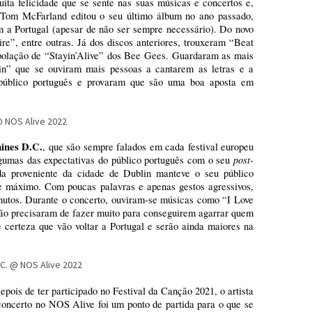
ita felicidade que se sente nas suas músicas e concertos e,
 Tom McFarland editou o seu último álbum no ano passado,
em a Portugal (apesar de não ser sempre necessário). Do novo
re”, entre outras. Já dos discos anteriores, trouxeram “Beat
olação de “Stayin’Alive” dos Bee Gees. Guardaram as mais
in” que se ouviram mais pessoas a cantarem as letras e a
público português e provaram que são uma boa aposta em
aines D.C.
, que são sempre falados em cada festival europeu
post-
umas das expectativas do público português com o seu
da proveniente da cidade de Dublin manteve o seu público
e máximo. Com poucas palavras e apenas gestos agressivos,
inutos. Durante o concerto, ouviram-se músicas como “I Love
ão precisaram de fazer muito para conseguirem agarrar quem
e certeza que vão voltar a Portugal e serão ainda maiores na
epois de ter participado no Festival da Canção 2021, o artista
oncerto no NOS Alive foi um ponto de partida para o que se