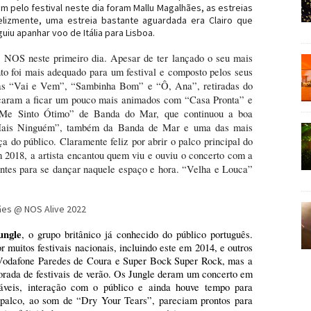
pelo festival neste dia foram Mallu Magalhães, as estreias
felizmente, uma estreia bastante aguardada era Clairo que
iu apanhar voo de Itália para Lisboa.
o NOS neste primeiro dia. Apesar de ter lançado o seu mais
to foi mais adequado para um festival e composto pelos seus
as “Vai e Vem”, “Sambinha Bom” e “Ô, Ana”, retiradas do
çaram a ficar um pouco mais animados com “Casa Pronta” e
“Me Sinto Ótimo” de Banda do Mar, que continuou a boa
“Mais Ninguém”, também da Banda de Mar e uma das mais
 do público. Claramente feliz por abrir o palco principal do
em 2018, a artista encantou quem viu e ouviu o concerto com a
entes para se dançar naquele espaço e hora. “Velha e Louca”
ungle
, o grupo britânico já conhecido do público português.
muitos festivais nacionais, incluindo este em 2014, e outros
odafone Paredes de Coura e Super Bock Super Rock, mas a
orada de festivais de verão. Os Jungle deram um concerto em
çáveis, interação com o público e ainda houve tempo para
alco, ao som de “Dry Your Tears”, pareciam prontos para