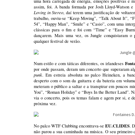
uma hora carregada de energia, emoções positivas e mu
assim, foi. A banda formada por Josh Lloyd-Watson e
Loving in Stereo
, daí terem uma justificação de voltar
trabalho, ouviu-se “Keep Moving”, “Talk About It”, “Fi
54”, “Happy Man”, “Smile” e “Casio”, com uma interp
clássicas para o fim e foi com “Time” e “Easy Burn
dançarem. Mais uma vez, os Jungle conquistaram o 
qualquer festival de verão.
Font
Num estilo e com táticas diferentes, os irlandeses
por onde passam, deram um concerto que superaram alg
punk
. Em estreia absoluta no palco Heineken, a ban
desperto com o som da guitarra e da bateria em volum
meteram o público a saltar e a transpirar em poucos m
You”, “Roman Holiday” e “Boys In the Better Land”. N
via o concerto, pois os temas falam e agem por si, e d
próxima vez.
EU.CLIDES
No palco WTF Clubbing encontrava-se
. D
não parou a sua caminhada na música. O seu primeiro c