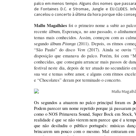
palco em menos tempo. Alguns dos nomes que passaram 
de Fontaines D.C. e Stromae, Jungle e EU.CLIDES. In
cancelou o concerto à última da hora porque não consegu
Mallu Magalhães
foi o primeiro nome a subir ao palc
recente álbum, Esperança, no ano passado, o alinhamen
temas mais conhecidos. Assim, começou com as calm
Pitanga
segundo álbum
(2011). Depois, os ritmos come
Vem
“São Paulo” do disco
(2017). Ainda se ouviu 
disposição que emanava do palco. Porém, foi com 
conhecidas, que conseguiu arrancar mais passos de dança
festival neste dia, depois de ter atuado no secundário 
sua voz e temas sobre amor, e alguns com ritmos excel
e “Chocolates” deram por terminado o concerto.
J
Os segundos a atuarem no palco principal foram os
Podem parecer um nome repetido porque já passaram por 
como o NOS Primavera Sound, Super Bock em Stock, V
realidade é que se não vierem nem parece que é a temp
que não desiludiu o público português: músicas dan
brincarem um pouco com o mesmo. Mal entraram em p