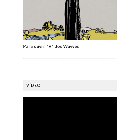
Para ouvir: "V" dos Wavves
VÍDEO