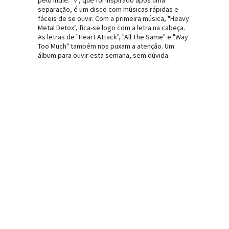
pelo indie. "V", que foi inspirado após uma
separação, é um disco com músicas rápidas e
fáceis de se ouvir. Com a primeira música, "Heavy
Metal Detox", fica-se logo com a letra na cabeça.
As letras de "Heart Attack", "All The Same" e "Way
Too Much" também nos puxam a atenção. Um
álbum para ouvir esta semana, sem dúvida.